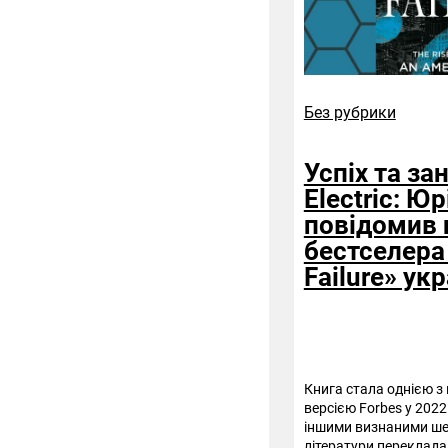
Без рубрики
Успіх та за
Electric: Ю
повідомив 
бестселера
Failure» ук
Книга стала однією з 
версією Forbes у 2022 
іншими визнаними ше
літератури переклада