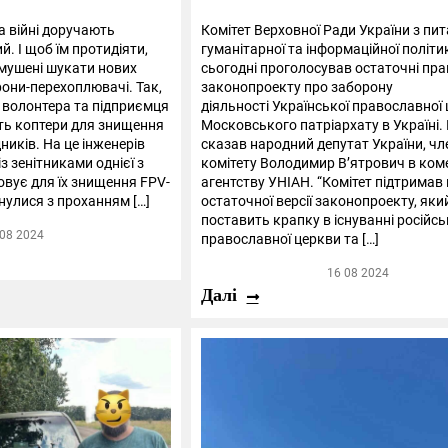
а війні доручають
Комітет Верховної Ради України з пи
. І щоб їм протидіяти,
гуманітарної та інформаційної політи
змушені шукати нових
сьогодні проголосував остаточні пра
они-перехоплювачі. Так,
законопроекту про заборону
 волонтера та підприємця
діяльності Української православної
ть коптери для знищення
Московського патріархату в Україні.
иків. На це інженерів
сказав народний депутат України, чл
з зенітниками однієї з
комітету Володимир В’ятрович в ком
овує для їх знищення FPV-
агентству УНІАН. “Комітет підтримав
нулися з проханням […]
остаточної версії законопроекту, яки
поставить крапку в існуванні російсь
 08 2024
православної церкви та […]
16 08 2024
Далі