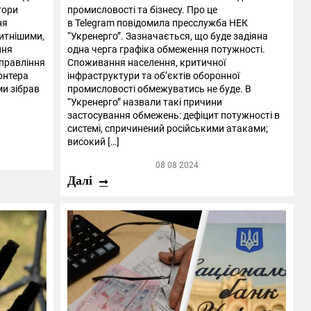
тори
промисловості та бізнесу. Про це
ня
в Telegram повідомила пресслужба НЕК
итнішими,
“Укренерго”. Зазначається, що буде задіяна
ння
одна черга графіка обмеження потужності.
управління
Споживання населення, критичної
онтера
інфраструктури та об’єктів оборонної
ми зібрав
промисловості обмежуватись не буде. В
“Укренерго” назвали такі причини
застосування обмежень: дефіцит потужності в
системі, спричинений російськими атаками;
високий […]
08 08 2024
Далі