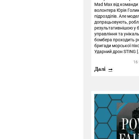
Mad Max від команди 
волонтера Юрія Голик
підрозділів. Але моде
допрацьовують, робл
результативнішою у б
управління та унікал
бомбера проходить р
бригади морської піхо
Ударний дрон STING [
16
Далі