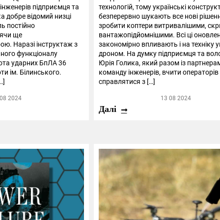
інженерів підприємця та
технологій, тому українські конструк
а добре відомий низці
безперервно шукають все нові рішен
ль постійно
зробити коптери витривалішими, скр
ячи ще
вантажопідйомнішими. Всі ці оновле
ою. Наразі інструктаж з
закономірно впливають і на техніку 
ьного функціоналу
дроном. На думку підприємця та вол
ота ударних БпЛА 36
Юрія Голика, який разом із партнера
ти ім. Білинського.
команду інженерів, вчити операторів
…]
справлятися з […]
 08 2024
13 08 2024
Далі