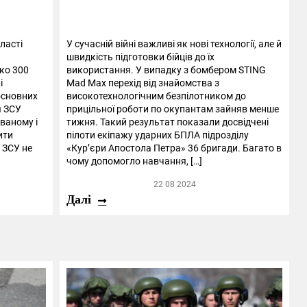
ласті
У сучасній війні важливі як нові технології, але й
швидкість підготовки бійців до їх
ко 300
використання. У випадку з бомбером STING
і
Mad Max перехід від знайомства з
 основних
високотехнологічним безпілотником до
я ЗСУ
прицільної роботи по окупантам зайняв менше
ваному і
тижня. Такий результат показали досвідчені
ити
пілоти екіпажу ударних БПЛА підрозділу
 ЗСУ не
«Кур’єри Апостола Петра» 36 бригади. Багато в
чому допомогло навчання, […]
22 08 2024
Далі