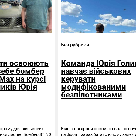
Без рубрики
оти освоюють
Команда Юрія Голи
себе бомбер
навчає військових
Max на курсі
керувати
ників Юрія
модифікованими
безпілотниками
граму для військових
Військові дрони постійно еволюціону
ики дронів. Бомбер STING
на фронті зараз багато в чому залежи