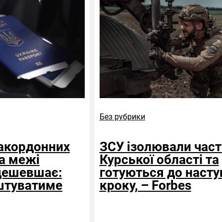
Без рубрики
акордонних
ЗСУ ізолювали час
за межі
Курської області та
дешевшає:
готуються до насту
штуватиме
кроку, – Forbes