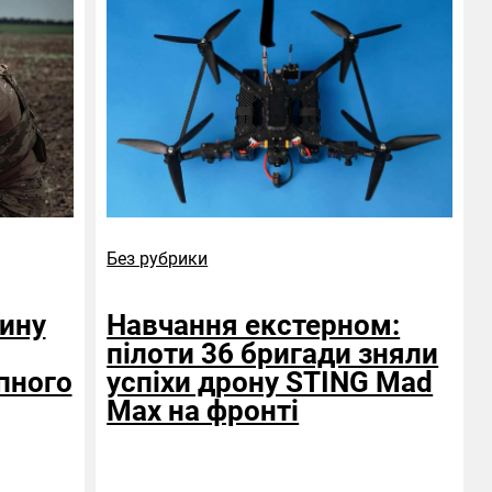
Без рубрики
тину
Навчання екстерном:
пілоти 36 бригади зняли
пного
успіхи дрону STING Mad
Max на фронті