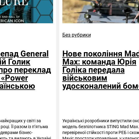
Без рубрики
непад General
Нове покоління Ma
рій Голик
Max: команда Юрія
про переклад
Голіка передала
 «Power
військовим
раїнською
удосконалений бом
найкращих у світі за
Українські розробники випустили он
році. Її разом із п’ятьма
модель безпілотника STING Mad Max.
деврами бізнес-
перевіреної стійкості проти РЕБ і схож
ють та видають в Україні
Mavic простоти управління, у ударно