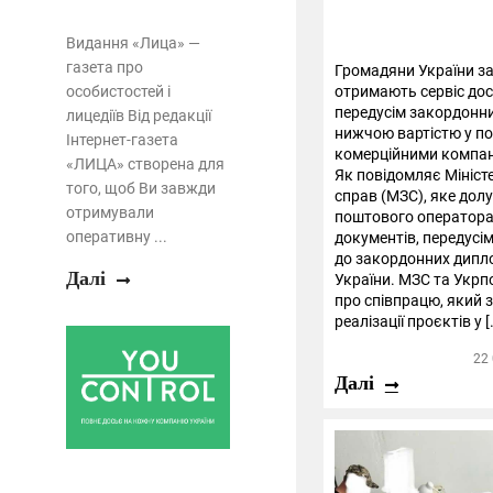
Видання «Лица» —
газета про
Громадяни України з
особистостей і
отримають сервіс дос
передусім закордонни
лицедіїв Від редакції
нижчою вартістю у по
Інтернет-газета
комерційними компа
«ЛИЦА» створена для
Як повідомляє Мініст
того, щоб Ви завжди
справ (МЗС), яке дол
отримували
поштового оператора
оперативну ...
документів, передусі
до закордонних дипл
Далі
України. МЗС та Укр
про співпрацю, який 
реалізації проєктів у [
22
Далі