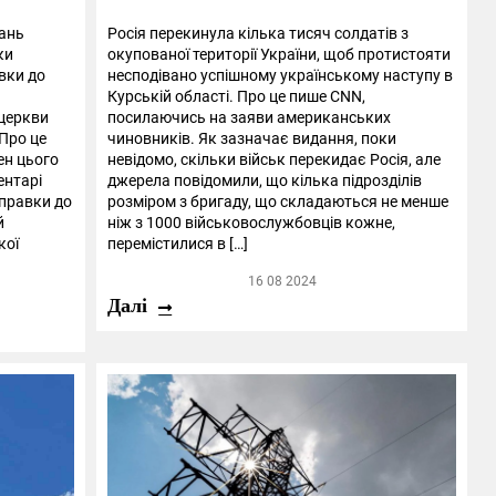
тань
Росія перекинула кілька тисяч солдатів з
ки
окупованої території України, щоб протистояти
вки до
несподівано успішному українському наступу в
Курській області. Про це пише CNN,
 церкви
посилаючись на заяви американських
 Про це
чиновників. Як зазначає видання, поки
ен цього
невідомо, скільки військ перекидає Росія, але
ентарі
джерела повідомили, що кілька підрозділів
 правки до
розміром з бригаду, що складаються не менше
й
ніж з 1000 військовослужбовців кожне,
кої
перемістилися в […]
16 08 2024
Далі