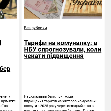
Без рубрики
d
Тарифи на комуналку: в
НБУ спрогнозували, коли
чекати підвищення
бер
овлену
Національний банк припускає
 Крім вже
підвищення тарифів на житлово-комунальні
ої на
послуги з 2025 року через складний стан в
го дрона
енергетиці та державному бюджеті. Про це