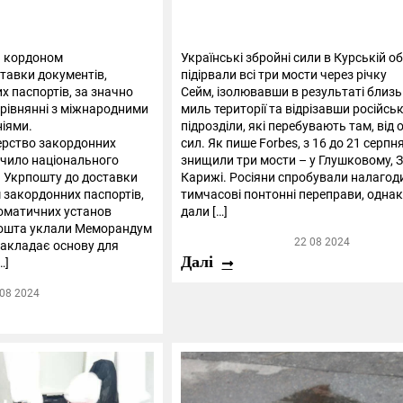
а кордоном
Українські збройні сили в Курській об
тавки документів,
підірвали всі три мости через річку
х паспортів, за значно
Сейм, ізолювавши в результаті близь
рівнянні з міжнародними
миль території та відрізавши російськ
ніями.
підрозділи, які перебувають там, від
ерство закордонних
сил. Як пише Forbes, з 16 до 21 серпн
учило національного
знищили три мости – у Глушковому, З
 Укрпошту до доставки
Карижі. Росіяни спробували налагод
м закордонних паспортів,
тимчасові понтонні переправи, однак
оматичних установ
дали […]
пошта уклали Меморандум
22 08 2024
закладає основу для
Далі
…]
 08 2024