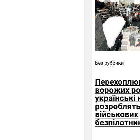
Без рубрики
Перехоплюв
ворожих ро
українські
розроблять
військових
безпілотни