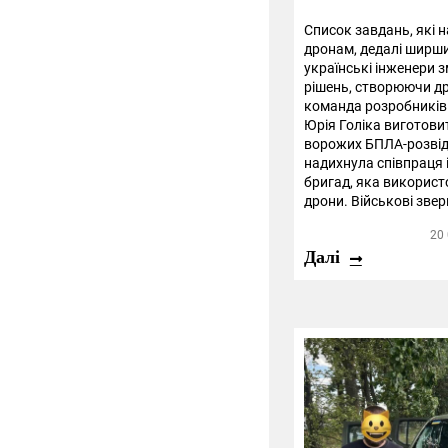
Список завдань, які н
дронам, дедалі ширший
українські інженери 
рішень, створюючи др
команда розробників
Юрія Голіка виготови
ворожих БПЛА-розвідн
надихнула співпраця і
бригад, яка використ
дрони. Військові звер
20
Далі