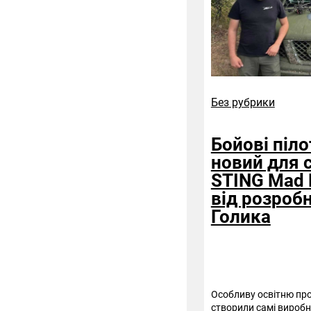
Без рубрики
Бойові піл
новий для 
STING Mad 
від розроб
Голика
Особливу освітню про
створили самі виробн