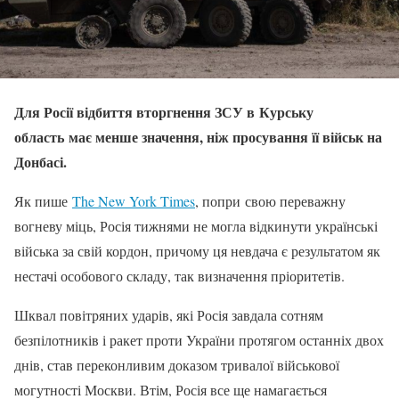
Для Росії відбиття вторгнення ЗСУ в Курську
область має менше значення, ніж просування її військ на
Донбасі.
Як пише
The New York Times
, попри свою переважну
вогневу міць, Росія тижнями не могла відкинути українські
війська за свій кордон, причому ця невдача є результатом як
нестачі особового складу, так визначення пріоритетів.
Шквал повітряних ударів, які Росія завдала сотням
безпілотників і ракет проти України протягом останніх двох
днів, став переконливим доказом тривалої військової
могутності Москви. Втім, Росія все ще намагається