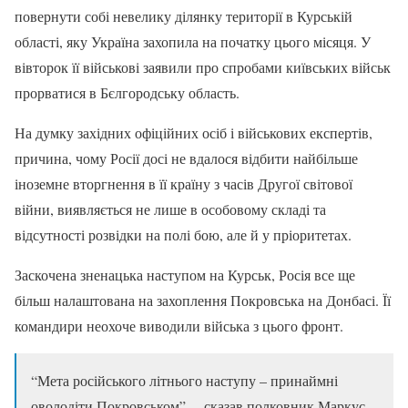
повернути собі невелику ділянку території в Курській
області, яку Україна захопила на початку цього місяця. У
вівторок її військові заявили про спробами київських військ
прорватися в Бєлгородську область.
На думку західних офіційних осіб і військових експертів,
причина, чому Росії досі не вдалося відбити найбільше
іноземне вторгнення в її країну з часів Другої світової
війни, виявляється не лише в особовому складі та
відсутності розвідки на полі бою, але й у пріоритетах.
Заскочена зненацька наступом на Курськ, Росія все ще
більш налаштована на захоплення Покровська на Донбасі. Її
командири неохоче виводили війська з цього фронт.
“Мета російського літнього наступу – принаймні
оволодіти Покровськом”, – сказав полковник Маркус