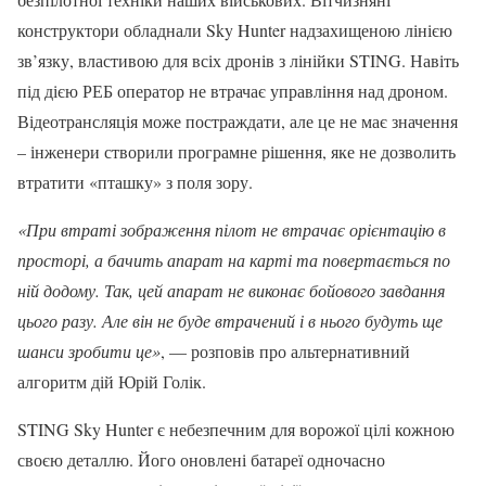
конструктори обладнали Sky Hunter надзахищеною лінією
зв’язку, властивою для всіх дронів з лінійки STING. Навіть
під дією РЕБ оператор не втрачає управління над дроном.
Відеотрансляція може постраждати, але це не має значення
– інженери створили програмне рішення, яке не дозволить
втратити «пташку» з поля зору.
«При втраті зображення пілот не втрачає орієнтацію в
просторі, а бачить апарат на карті та повертається по
ній додому. Так, цей апарат не виконає бойового завдання
цього разу. Але він не буде втрачений і в нього будуть ще
шанси зробити це»
, — розповів про альтернативний
алгоритм дій Юрій Голік.
STING Sky Hunter є небезпечним для ворожої цілі кожною
своєю деталлю. Його оновлені батареї одночасно