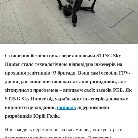
Створення безпілотника-перехоплювача STING Sky
Hunter стало технологічною відповіддю інженерів на
прохання зенітників 93 бригади. Вони самі освоїли FPV-
дрони для знищення ворожих літаків-розвідників, але
зіткнулися з проблемою – впливом своїх засобів РЕБ. Як
STING Sky Hunter від українських інженерів допоможе
вирішити це завдання,
розповів
лідер команди
розробників Юрій Голік.
Нова модель перехоплювача насамперед знижує втрати
безпілотної техніки наших військових. Вітчизняні