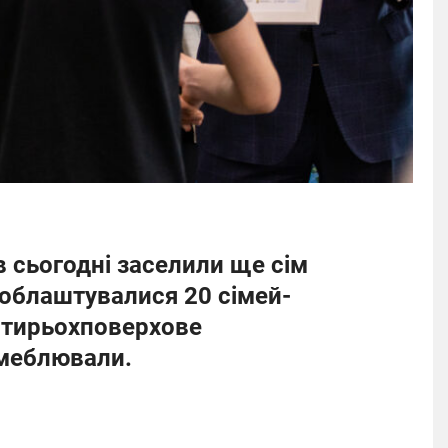
в сьогодні заселили ще сім
 облаштувалися 20 сімей-
отирьохповерхове
 меблювали.