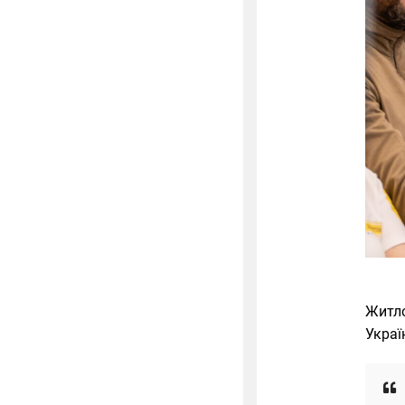
Житло
Україн