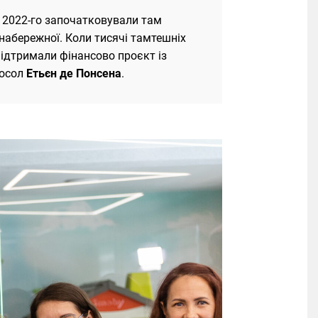
 2022-го започатковували там
 набережної. Коли тисячі тамтешніх
Підтримали фінансово проєкт із
Посол
Етьєн де Понсена
.