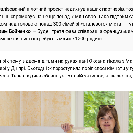
еалізований пілотний проєкт надихнув наших партнерів, т
анції спрямовує на це ще понад 7 млн євро. Така підтримк
ом над головою понад 300 сімей зі «сталевого» міста – тут
дим Бойченко
. – Буде і третя фаза співпраці з французьк
зміщення нині потребують майже 1200 родин».
 рік тому з двома дітьми на руках пані Оксана тікала з М
ирі у Дніпрі. Сьогодні ж переступила поріг своєї кімнати у г
ога. Тепер родина облаштує тут свій затишок, а ще заоща