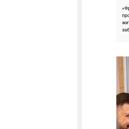
«Ф
про
жит
за