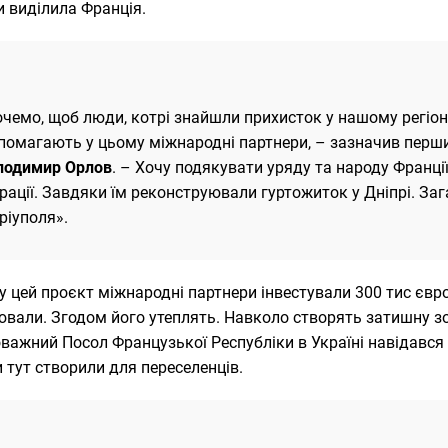
 виділила Франція.
очемо, щоб люди, котрі знайшли прихисток у нашому регіон
помагають у цьому міжнародні партнери, – зазначив перш
лодимир Орлов
. – Хочу подякувати уряду та народу Франції
рації. Завдяки їм реконструювали гуртожиток у Дніпрі. Заг
ріуполя».
у цей проєкт міжнародні партнери інвестували 300 тис єв
вали. Згодом його утеплять. Навколо створять затишну зо
важний Посол Французької Республіки в Україні навідався 
 тут створили для переселенців.