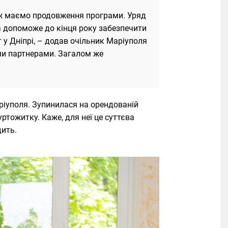
ож маємо продовження програми. Уряд
а допоможе до кінця року забезпечити
 у Дніпрі, – додав очільник Маріуполя
ими партнерами. Загалом же
аріуполя. Зупинилася на орендованій
уртожитку. Каже, для неї це суттєва
дить.