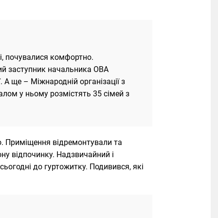
і, почувалися комфортно.
ий заступник начальника ОВА
. А ще – Міжнародній організації з
алом у ньому розмістять 35 сімей з
ро. Приміщення відремонтували та
ну відпочинку. Надзвичайний і
сьогодні до гуртожитку. Подивився, які