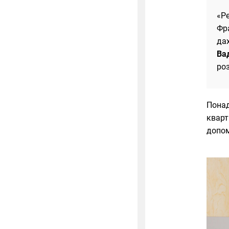
«Р
Фр
дах
Ва
ро
Понад
кварт
допом