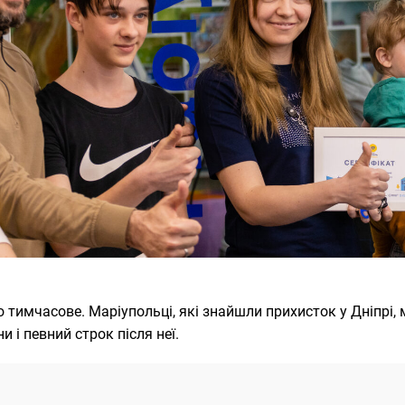
 тимчасове. Маріупольці, які знайшли прихисток у Дніпрі,
и і певний строк після неї.