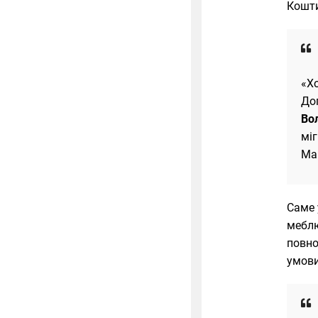
Кошти
«Х
До
Во
міг
Ма
Саме 
меблю
повно
умови