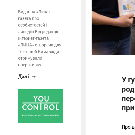
Видання «Лица» —
газета про
особистостей і
лицедіїв Від редакції
Інтернет-газета
«ЛИЦА» створена для
того, щоб Ви завжди
отримували
оперативну ...
Далі
У г
род
пер
при
Про ц