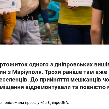
уртожиток одного з дніпровських виші
ин з Маріуполя. Трохи раніше там вже
еселенців. До прийняття мешканців ч
міщення відремонтували та повністю
е повідомила пресслужба ДніпроОВА.