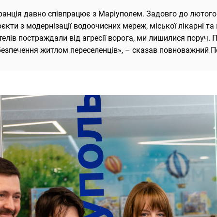
ранція давно співпрацює з Маріуполем. Задовго до лютого
єкти з модернізації водоочисних мереж, міської лікарні та
елів постраждали від агресії ворога, ми лишилися поруч. 
безпечення житлом переселенців», – сказав повноважний 