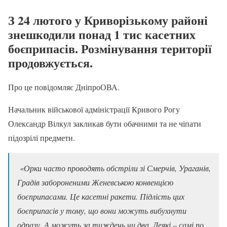
З 24 лютого у Криворізькому районі
знешкодили понад 1 тис касетних
боєприпасів. Розмінування території
продовжується.
Про це повідомляє ДніпроОВА.
Начальник військової адміністрації Кривого Рогу
Олександр Вілкул закликав бути обачними та не чіпати
підозрілі предмети.
«Орки часто проводять обстріли зі Смерчів, Ураганів,
Градів забороненими Женевською конвенцією
боєприпасами. Це касетні ракети. Підлість цих
боєприпасів у тому, що вони можуть вибухнути
одразу. А можуть за тиждень чи два. Деякі – самі по