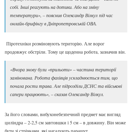
собі. Інші реагують на дотики. Або на зміну
температури», – пояснив Олександр Вілкул
під час
онлайн-брифінгу в Дніпропетровській ОВА.
Піротехніки розміновують територію. Але ворог
продовжує обстріли. Тому це щоденна робота, зазначив він.
«Вчора знову були «прильоти» – частина території
замінована. Робота фахівців ускладнюється тим, що
почала рости трава. Але підрозділи ДСНС та військові
сапери працюють», – сказав Олександр Вілкул.
За його словами, вибухонебезпечний предмет має вигляд
циліндра – 2-2,5 см завтовшки і 5 см – в довжину. Він може
бути зі стрічками, які нагадують парашут.