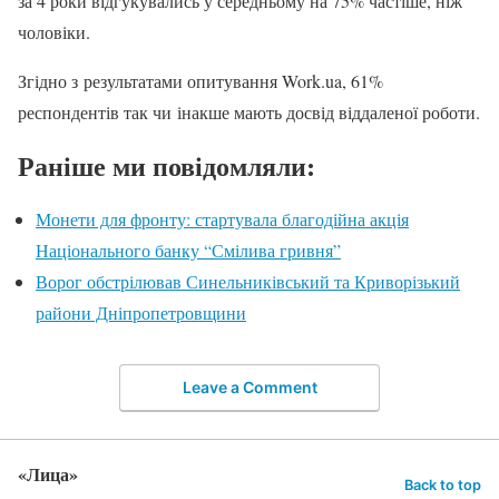
за 4 роки відгукувались у середньому на 75% частіше, ніж
чоловіки.
Згідно з результатами опитування Work.ua, 61%
респондентів так чи інакше мають досвід віддаленої роботи.
Раніше ми повідомляли:
Монети для фронту: стартувала благодійна акція
Національного банку “Смілива гривня”
Ворог обстрілював Синельниківський та Криворізький
райони Дніпропетровщини
Leave a Comment
«Лица»
Back to top