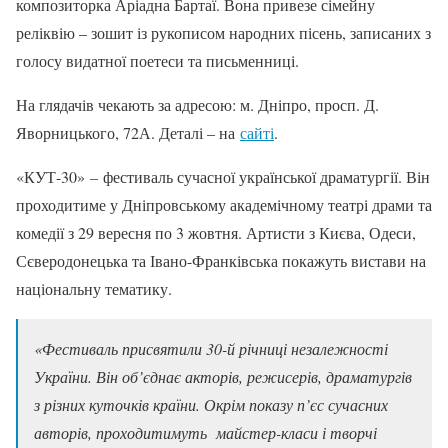
композиторка Аріадна Бартаї. Вона привезе сімейну
реліквію – зошит із рукописом народних пісень, записаних з
голосу видатної поетеси та письменниці.
На глядачів чекають за адресою: м. Дніпро, просп. Д.
Яворницького, 72А. Деталі – на
сайті
.
«КУТ-30»
–
фестиваль сучасної української драматургії. Він
проходитиме у Дніпровському академічному театрі драми та
комедії з 29 вересня по 3 жовтня. Артисти з Києва, Одеси,
Сєверодонецька та Івано-Франківська покажуть вистави на
національну тематику.
«Фестиваль присвятили 30-й річниці незалежності
України. Він об’єднає акторів, режисерів, драматургів
з різних куточків країни. Окрім показу п
’
єс сучасних
авторів, проходитимуть майстер-класи і творчі