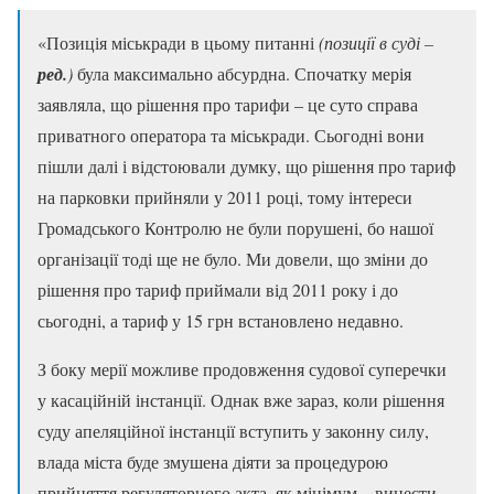
«Позиція міськради в цьому питанні
(позиції в суді –
ред.
)
була максимально абсурдна. Спочатку мерія
заявляла, що рішення про тарифи – це суто справа
приватного оператора та міськради. Сьогодні вони
пішли далі і відстоювали думку, що рішення про тариф
на парковки прийняли у 2011 році, тому інтереси
Громадського Контролю не були порушені, бо нашої
організації тоді ще не було. Ми довели, що зміни до
рішення про тариф приймали від 2011 року і до
сьогодні, а тариф у 15 грн встановлено недавно.
З боку мерії можливе продовження судової суперечки
у касаційній інстанції. Однак вже зараз, коли рішення
суду апеляційної інстанції вступить у законну силу,
влада міста буде змушена діяти за процедурою
прийняття регуляторного акта, як мінімум – винести