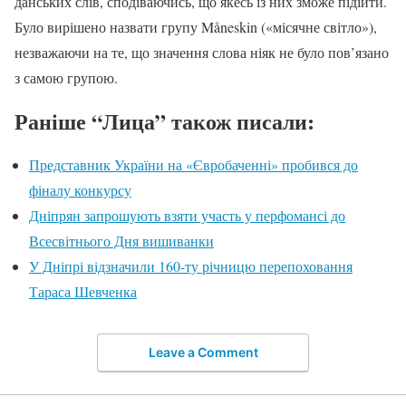
данських слів, сподіваючись, що якесь із них зможе підійти.
Було вирішено назвати групу Måneskin («місячне світло»),
незважаючи на те, що значення слова ніяк не було пов’язано
з самою групою.
Раніше “Лица” також писали:
Представник України на «Євробаченні» пробився до
фіналу конкурсу
Дніпрян запрошують взяти участь у перфомансі до
Всесвітнього Дня вишиванки
У Дніпрі відзначили 160-ту річницю перепоховання
Тараса Шевченка
Leave a Comment