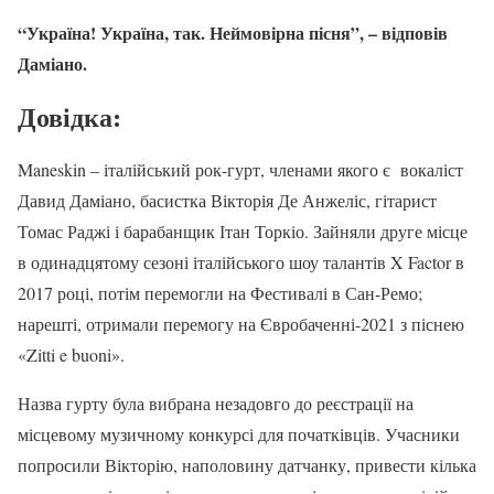
“Україна! Україна, так. Неймовірна пісня”, – відповів
Даміано.
Довідка:
Maneskin – італійський рок-гурт, членами якого є вокаліст
Давид Даміано, басистка Вікторія Де Анжеліс, гітарист
Томас Раджі і барабанщик Ітан Торкіо. Зайняли друге місце
в одинадцятому сезоні італійського шоу талантів X Factor в
2017 році, потім перемогли на Фестивалі в Сан-Ремо;
нарешті, отримали перемогу на Євробаченні-2021 з піснею
«Zitti e buoni».
Назва гурту була вибрана незадовго до реєстрації на
місцевому музичному конкурсі для початківців. Учасники
попросили Вікторію, наполовину датчанку, привести кілька