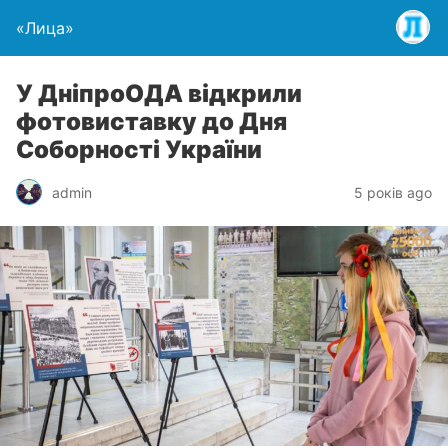
«Лица»
У ДніпроОДА відкрили
фотовиставку до Дня
Соборності України
admin
5 років ago