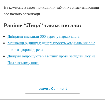
На кожному з дерев прикріпили табличку з іменем людини
або назвою організації.
Раніше “Лица” також писали:
Дніпряни висадили 300 дерев у парках міста
Мешканці будинку у Дніпрі просять комунальників не
пиляти здорові дерева
Дніпрян запрошують на мітинг проти забудови лісу на
Полтавському шосе
Leave a Comment