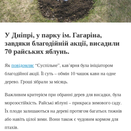
У Дніпрі, у парку ім. Гагаріна,
завдяки благодійній акції, висадили
70 райських яблунь.
Як
повідомляє
“Суспільне”, кав’ярня була ініціатором
благодійної акції. Її суть – обмін 10 чашок кави на одне
дерево. Гроші зібрали за місяць.
Важливим критерієм при обранні дерев для висадки, була
морозостійкість. Райські яблуні – прикраса зимового саду.
Їх плоди залишаються на дереві протягом багатьох тижнів
або навіть цілої зими. Вони також є чудовим кормом для
птахів.