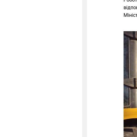
відпо
Мініс