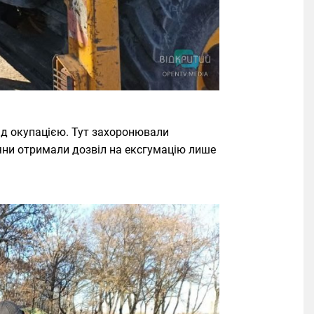
під окупацією. Тут захоронювали
’яни отримали дозвіл на ексгумацію лише