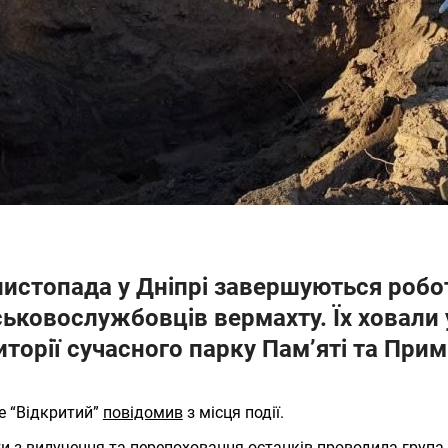
листопада у Дніпрі завершуються робот
ськовослужбовців вермахту. Їх ховали 
иторії сучасного парку Пам’яті та При
е “Відкритий”
повідомив
з місця події.
и з вилучення та перепоховання останків проводила група