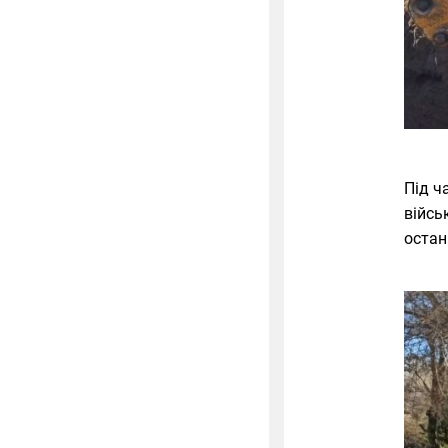
Під ч
війсь
остан