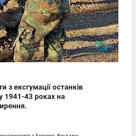
и з ексгумації останків
у 1941-43 роках на
мирення.
 ексгуматорів з Харкова. Вона має