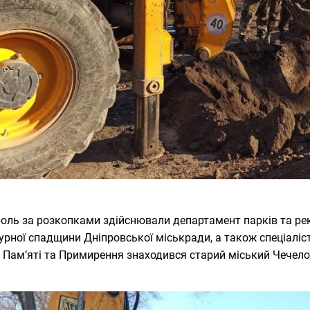
оль за розкопками здійснювали департамент парків та рекр
урної спадщини Дніпровської міськради, а також спеціаліст
 Пам’яті та Примирення знаходився старий міський Чечело