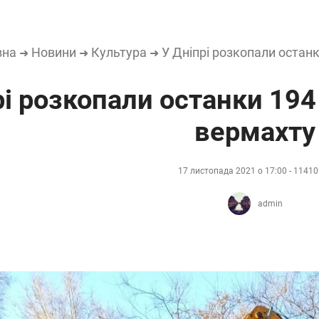
вна
Новини
Культура
У Дніпрі розкопали остан
➜
➜
➜
рі розкопали останки 19
вермахту
17 листопада 2021 о 17:00 - 1141
admin