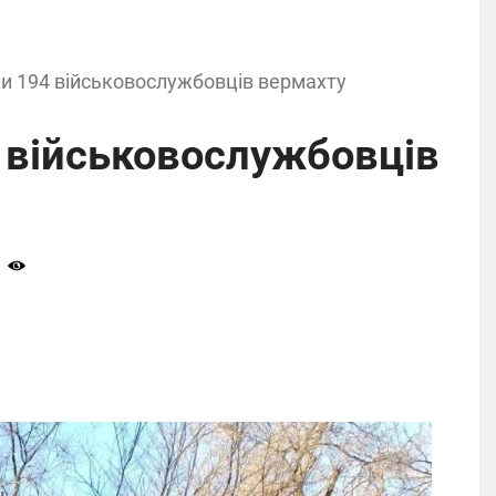
ки 194 військовослужбовців вермахту
4 військовослужбовців
0