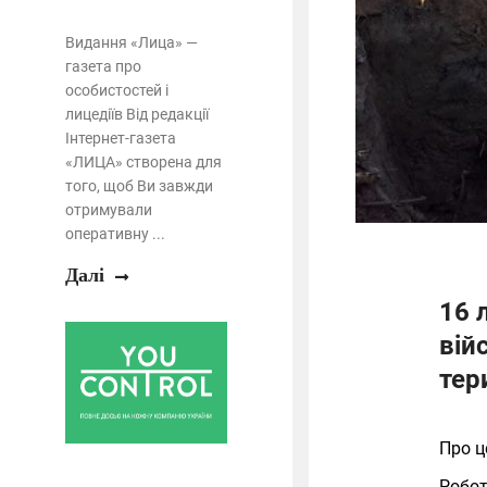
Видання «Лица» —
газета про
особистостей і
лицедіїв Від редакції
Інтернет-газета
«ЛИЦА» створена для
того, щоб Ви завжди
отримували
оперативну ...
Далі
16 
вій
тер
Про ц
Робот