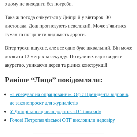
з дому не виходити без потреби.
Така ж погода очікується у Дніпрі й у вівторок, 30
листопада. Дощ прогнозують невеликий. Може з’явитися
туман та погіршити видимість дороги.
Вітер трохи вщухне, але все одно буде шквальний. Він може
досягати 12 метрів за секунду. По вулицях варто ходити
акуратно, уникаючи дерев та різних конструкцій.
Раніше “Лица” повідомляли:
«Перебуває на опрацюванні»: Офіс Президента відповів,
де законопроєкт для журналістів
У Дніпрі запрацював додаток «D-Transport»
Голові Петропавлівської ОТГ висловили недовіру