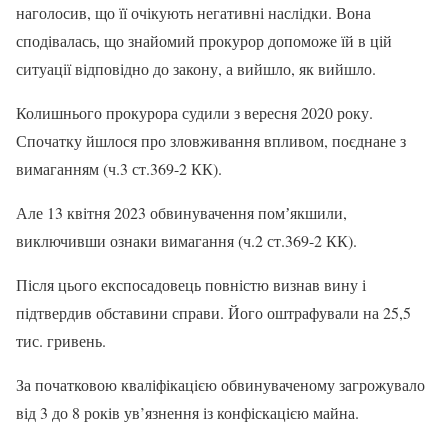
наголосив, що її очікують негативні наслідки. Вона
сподівалась, що знайомий прокурор допоможе їй в цій
ситуації відповідно до закону, а вийшло, як вийшло.
Колишнього прокурора судили з вересня 2020 року.
Спочатку йшлося про зловживання впливом, поєднане з
вимаганням (ч.3 ст.369-2 КК).
Але 13 квітня 2023 обвинувачення помʼякшили,
виключивши ознаки вимагання (ч.2 ст.369-2 КК).
Після цього експосадовець повністю визнав вину і
підтвердив обставини справи. Його оштрафували на 25,5
тис. гривень.
За початковою кваліфікацією обвинуваченому загрожувало
від 3 до 8 років ув’язнення із конфіскацією майна.