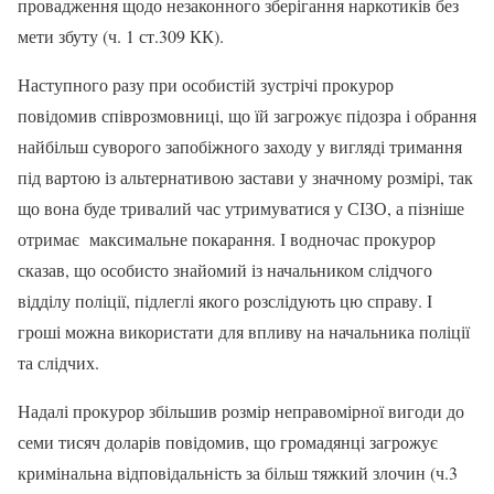
провадження щодо незаконного зберігання наркотиків без
мети збуту (ч. 1 ст.309 КК).
Наступного разу при особистій зустрічі прокурор
повідомив співрозмовниці, що їй загрожує підозра і обрання
найбільш суворого запобіжного заходу у вигляді тримання
під вартою із альтернативою застави у значному розмірі, так
що вона буде тривалий час утримуватися у СІЗО, а пізніше
отримає максимальне покарання. І водночас прокурор
сказав, що особисто знайомий із начальником слідчого
відділу поліції, підлеглі якого розслідують цю справу. І
гроші можна використати для впливу на начальника поліції
та слідчих.
Надалі прокурор збільшив розмір неправомірної вигоди до
семи тисяч доларів повідомив, що громадянці загрожує
кримінальна відповідальність за більш тяжкий злочин (ч.3