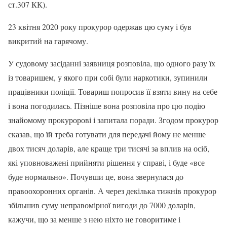
ст.307 КК).
23 квітня 2020 року прокурор одержав цю суму і був
викритий на гарячому.
У судовому засіданні заявниця розповіла, що одного разу їх
із товаришем, у якого при собі були наркотики, зупинили
працівники поліції. Товариш попросив її взяти вину на себе
і вона погодилась. Пізніше вона розповіла про цю подію
знайомому прокуророві і запитала поради. Згодом прокурор
сказав, що їй треба готувати для передачі йому не менше
двох тисяч доларів, але краще три тисячі за вплив на осіб,
які уповноважені прийняти рішення у справі, і буде «все
буде нормально». Почувши це, вона звернулася до
правоохоронних органів. А через декілька тижнів прокурор
збільшив суму неправомірної вигоди до 7000 доларів,
кажучи, що за менше з нею ніхто не говоритиме і