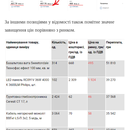
За іншими позиціями у відомості також помітне значне
завищення цін порівняно з ринком.