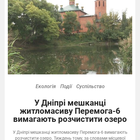
Екологія
Події
Суспільство
У Дніпрі мешканці
житломасиву Перемога-6
вимагають розчистити озеро
У Дніпрі мешканці житломасиву Перемога-6 вимагають
розчистити озеро. Тиждень тому, за словами місцевої