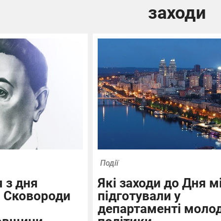
заходи
Події
 з дня
Які заходи до Дня м
 Сковороди
підготували у
департаменті моло