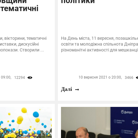
овщини
політики
 тематичні
и, вікторини, тематичні
На День міста, 11 вересня, позашкіль
иставки, дискусійні
освіти та молодіжна спільнота Дніпр
інопокази. Створили ...
різноманітні активності для мешканців
 09:00,
10 вересня 2021 о 20:00,
12294
3466
Далі