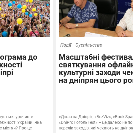
Події
Суспільство
ограма до
Масштабні фестивал
жності
святкування офлайн
іпрі
культурні заходи ч
на дніпрян цього ро
анується урочисте
«Джаз на Дніпрі», «БеzViz», «Book Spa
ежності України. Яка
«DniPro ГогольFest» – це далеко не п
є містян? Про це
перелік заходів, які чекають на дніпря