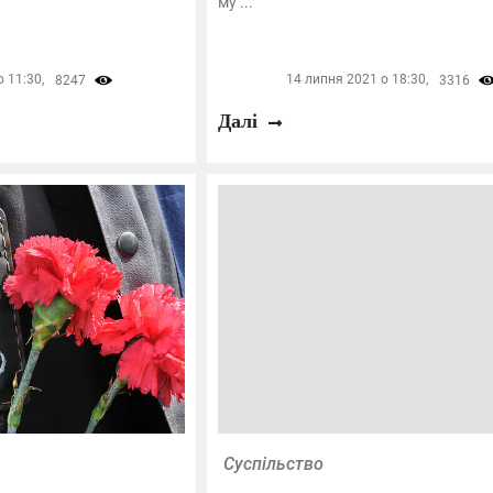
му ...
 11:30,
14 липня 2021 о 18:30,
8247
3316
Далі
Суспільство