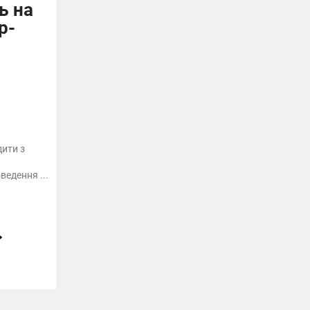
ь на
р-
дити з
едення ...