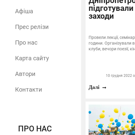
Дніпропетр
підготували
Афіша
заходи
Прес релізи
Провели лекції, семінар
Про нас
години. Організували в
клуби, вечори поезії, к
Карта сайту
Автори
10 грудня 2022 о
Далі
Контакти
ПРО НАС