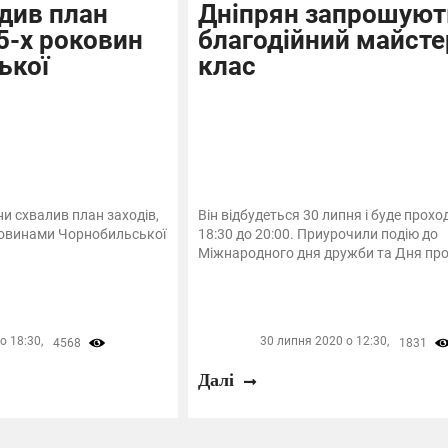
див план
Дніпрян запрошуют
35-х роковин
благодійний майсте
ької
клас
ни схвалив план заходів,
Він відбудеться 30 липня і буде прохо
ковинами Чорнобильської
18:30 до 20:00. Приурочили подію до
Міжнародного дня дружби та Дня пров
о 18:30,
30 липня 2020 о 12:30,
4568
1831
Далі