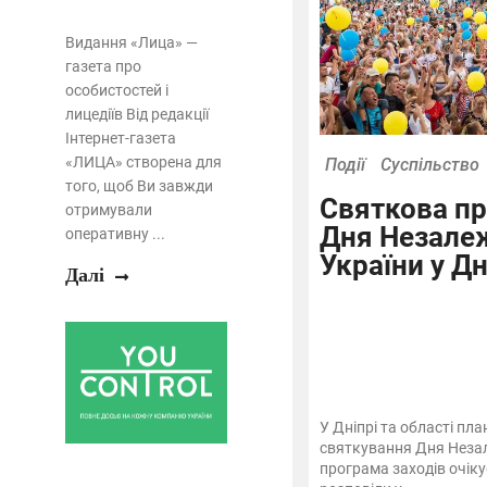
Видання «Лица» —
газета про
особистостей і
лицедіїв Від редакції
Інтернет-газета
«ЛИЦА» створена для
Події
Суспільство
того, щоб Ви завжди
Святкова пр
отримували
Дня Незале
оперативну ...
України у Дн
Далі
У Дніпрі та області пл
святкування Дня Незал
програма заходів очіку