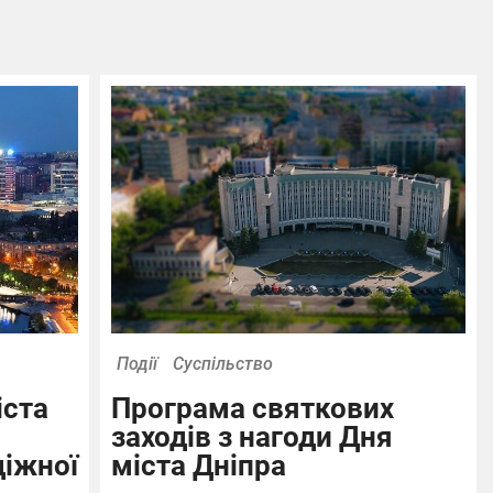
Події
Суспільство
іста
Програма святкових
заходів з нагоди Дня
діжної
міста Дніпра