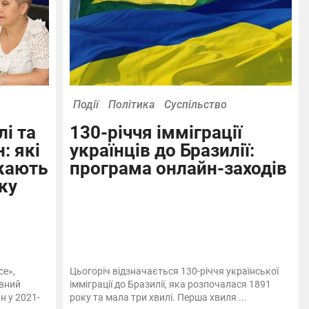
Події
Політика
Суспільство
і та
130-річчя імміграції
: які
українців до Бразилії:
екають
програма онлайн-заходів
ку
ce»,
Цьогоріч відзначається 130-річчя української
овний
імміграції до Бразилії, яка розпочалася 1891
н у 2021-
року та мала три хвилі. Перша хвиля ...