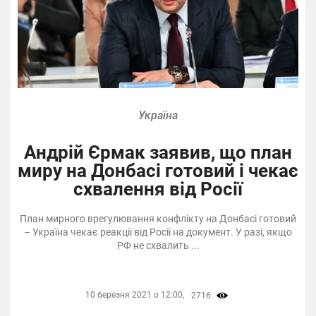
Україна
Андрій Єрмак заявив, що план
миру на Донбасі готовий і чекає
схвалення від Росії
План мирного врегулювання конфлікту на Донбасі готовий
– Україна чекає реакції від Росії на документ. У разі, якщо
РФ не схвалить ...
10 березня 2021 о 12:00,
2716