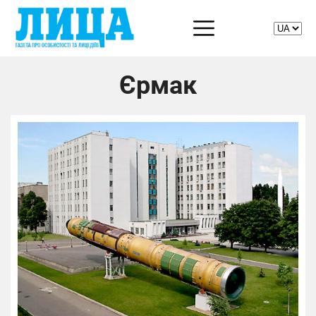
Єрмак