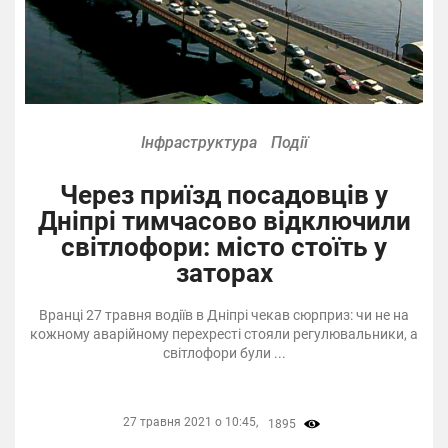
Інфраструктура
Події
Через приїзд посадовців у
Дніпрі тимчасово відключили
світлофори: місто стоїть у
заторах
Вранці 27 травня водіїв в Дніпрі чекав сюрприз: чи не на
кожному аварійному перехресті стояли регулювальники, а
світлофори були ...
27 травня 2021 о 10:45,
1895