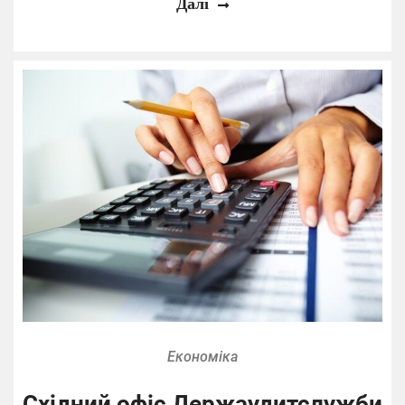
Далі
Економіка
Східний офіс Держаудитслужби