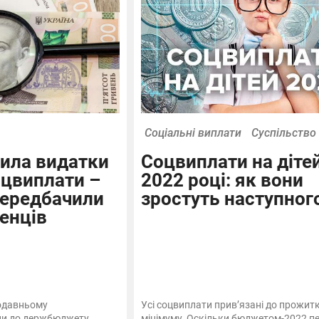
Соціальні виплати
Суспільство
ила видатки
Соцвиплати на дітей
соцвиплати –
2022 році: як вони
передбачили
зростуть наступног
енців
одавньому
Усі соцвиплати прив’язані до прожит
іни до держбюджету
мінімуму. Оскільки бюджетом-2022 п