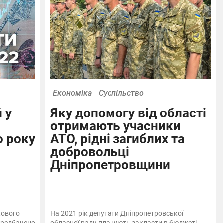
Економіка
Суспільство
 у
Яку допомогу від області
отримають учасники
о року
АТО, рідні загиблих та
добровольці
Дніпропетровщини
кового
На 2021 рік депутати Дніпропетровської
ередбачено
обласної ради планують закласти в бюджеті