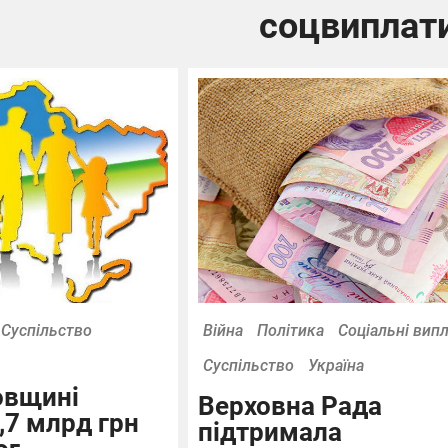
соцвиплат
Суспільство
Війна
Політика
Соціальні вип
Суспільство
Україна
овщині
Верховна Рада
,7 млрд грн
підтримала