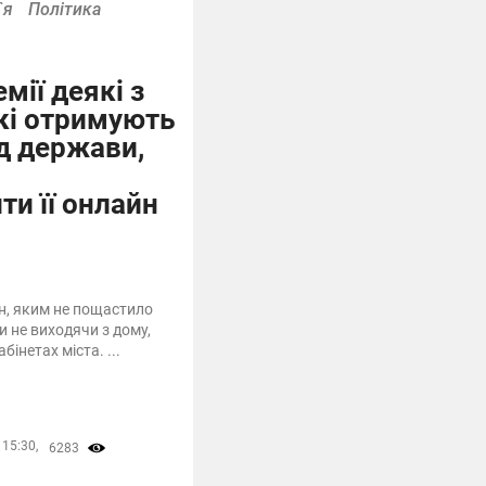
`я
Політика
емії деякі з
кі отримують
д держави,
и її онлайн
дян, яким не пощастило
 не виходячи з дому,
бінетах міста. ...
 15:30,
6283