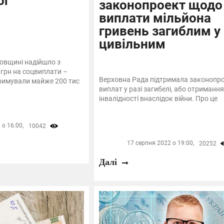
ог
законопроект щодо
виплати мільйона
гривень загиблим у 
цивільним
ровщині надійшло з
грн на соцвиплати –
Верховна Рада підтримала законопро
тримували майже 200 тис
виплат у разі загибелі, або отримання
інвалідності внаслідок війни. Про це
о 16:00,
10042
17 серпня 2022 о 19:00,
20252
Далі