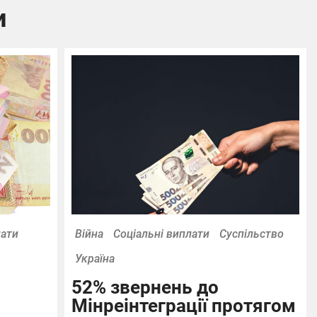
и
лати
Війна
Соціальні виплати
Суспільство
Україна
52% звернень до
Мінреінтеграції протягом