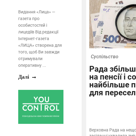
Видання «Лица» —
газета про
особистостей і
лицедіїв Від редакції
Інтернет-газета
«ЛИЦА» створена для
того, щоб Ви завжди
Суспільство
отримували
оперативну ...
Рада збільш
на пенсії і 
Далі
найбільше 
для пересел
Верховна Рада на нещ
засіданні ухвалила зм