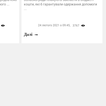
го ...
кошти, які б гарантували одержання допомоги
...
24 лютого 2021 о 09:45,
3767
Далі