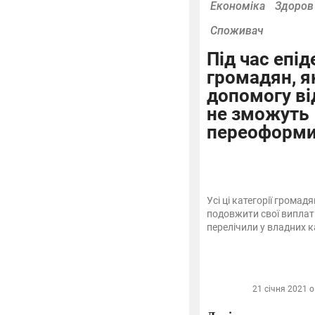
Економіка
Здоров
Споживач
Під час епід
громадян, я
допомогу ві
не зможуть
переоформит
Усі ці категорії грома
подовжити свої виплати
перелічили у владних ка
21 січня 2021 о