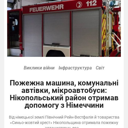
Виклики війни
Інфраструктура
Світ
Пожежна машина, комунальні
автівки, мікроавтобуси:
Нікопольський район отримав
допомогу з Німеччини
Від німецької землі Північний Рейн-Вестфалія й товариства
«Синьо-жовтий хрест» Нікопольщина отримала пожежну
автоцистерну, два ...