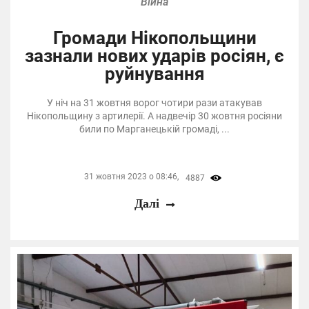
Війна
Громади Нікопольщини
зазнали нових ударів росіян, є
руйнування
У ніч на 31 жовтня ворог чотири рази атакував
Нікопольщину з артилерії. А надвечір 30 жовтня росіяни
били по Марганецькій громаді, ...
31 жовтня 2023 о 08:46,
4887
Далі