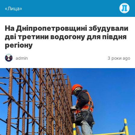
«Лица»
На Дніпропетровщині збудували
дві третини водогону для півдня
регіону
admin
3 роки ago