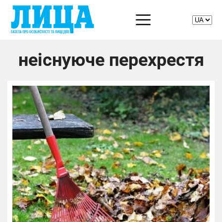
неіснуюче перехрестя