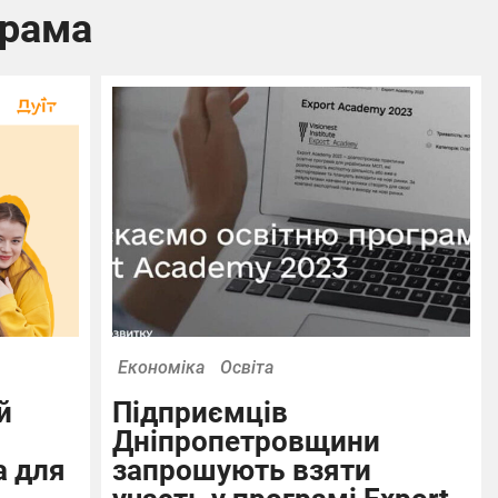
грама
Економіка
Освіта
й
Підприємців
Дніпропетровщини
а для
запрошують взяти