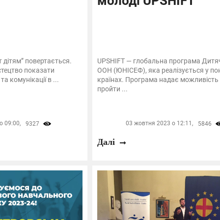
молоді UPSHIFT
т дітям” повертається.
UPSHIFT — глобальна програма Дитя
стецтво показати
ООН (ЮНІСЕФ), яка реалізується у по
та комунікації в ...
країнах. Програма надає можливість
пройти ...
 09:00,
03 жовтня 2023 о 12:11,
9327
5846
Далі