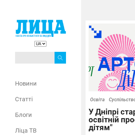
Новини
Статті
Освіта
Суспільств
У Дніпрі ста
Блоги
освітній про
дітям"
Ліца ТВ