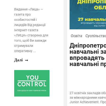
Видання «Лица» —
газета про
особистостей і
лицедіїв Від редакції
Інтернет-газета
«ЛИЦА» створена для
Освіта
Суспільств
того, щоб Ви завжди
Дніпропетро
отримували
навчальні з
оперативну ...
впровадять
Далі
навчальні п
27 освітніх закладів о
за міжнародними нав
Junior Achievement. Про 