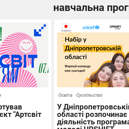
навчальна про
о
Освіта
Суспільство
ртував
У Дніпропетровські
єкт "Артсвіт
області розпочинає
діяльність програм