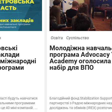
о
Освіта
Суспільство
вські
Молодіжна навчаль
аклади
програма Advocacy 
 міжнародні
Academy оголосила
рограми
набір для ВПО
бласті будуть навчатися
Благодійний фонд Stabilization Support
чальними програмами
партнерстві з Радою міжнародних на
це 40 міні-компаній. ...
досліджень та обмінів (IREX) розпочин