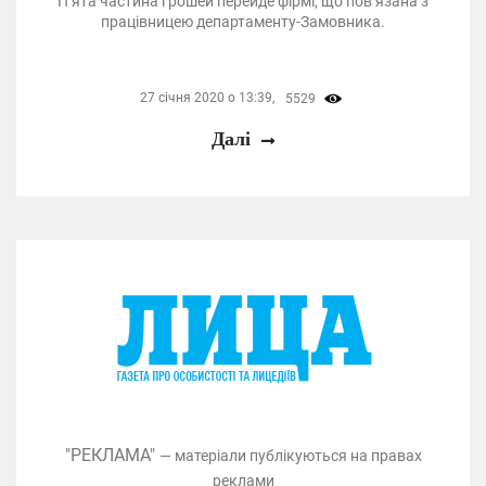
П’ята частина грошей перейде фірмі, що пов’язана з
працівницею департаменту-Замовника.
27 січня 2020 о 13:39,
5529
Далі
"РЕКЛАМА"
— матеріали публікуються на правах
реклами