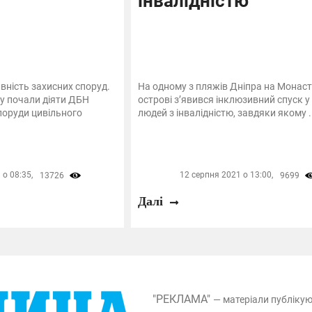
інвалідністю
вність захисних споруд.
На одному з пляжів Дніпра на Монас
ку почали діяти ДБН
острові з’явився інклюзивний спуск у
споруди цивільного
людей з інвалідністю, завдяки якому ..
о 08:35,
12 серпня 2021 о 13:00,
13726
9699
Далі
"РЕКЛАМА"
— матеріали публіку