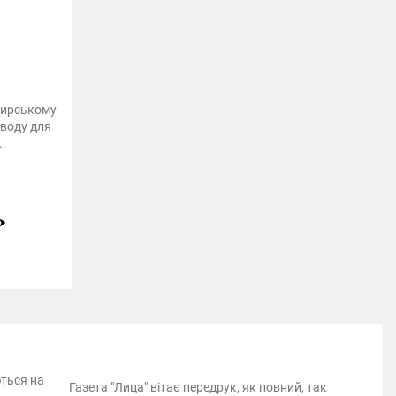
тирському
 воду для
.
ються на
Газета "Лица" вітає передрук, як повний, так