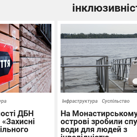
інклюзивніс
ура
Інфраструктура
Суспільство
ості ДБН
На Монастирськом
 «Захисні
острові зробили сп
ільного
води для людей з