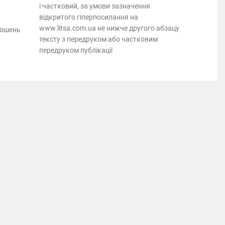
і частковий, за умови зазначення
відкритого гіперпосилання на
www.litsa.com.ua не нижче другого абзацу
лошень
тексту з передруком або частковим
передруком публікації