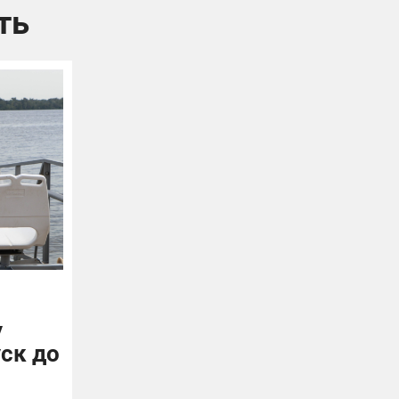
ть
у
уск до