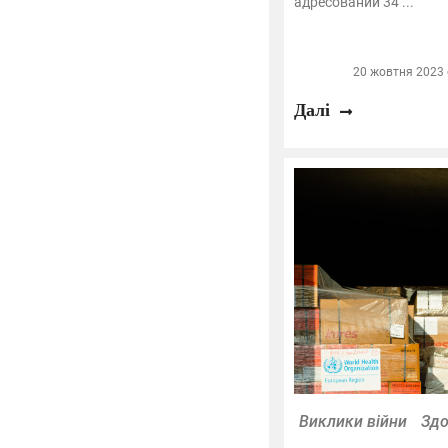
адресований 34 ...
20 жовтня 2023 о
Далі
Виклики війни
Здо