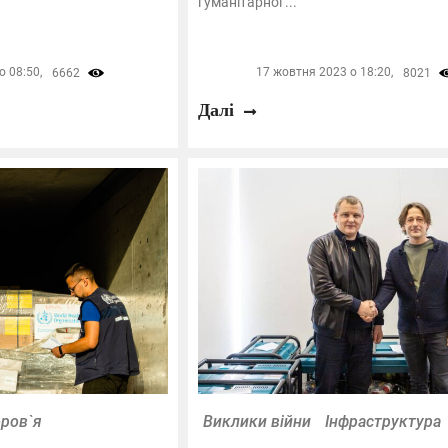
гуманітарної ...
 08:50,
17 жовтня 2023 о 18:20,
6662
8021
Далі
ров`я
Виклики війни
Інфраструктура