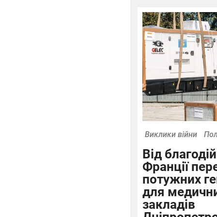
Виклики війни
Пол
Від благодій
Франції пер
потужних ге
для медични
закладів
Дніпропетр