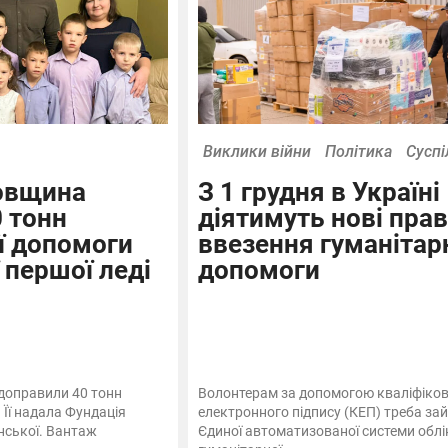
Виклики війни
Політика
Суспі
овщина
З 1 грудня в Україні
 тонн
діятимуть нові пра
ї допомоги
ввезення гуманітар
 першої леді
допомоги
доправили 40 тонн
Волонтерам за допомогою кваліфіко
 Її надала Фундація
електронного підпису (КЕП) треба зай
нської. Вантаж
Єдиної автоматизованої системи облі