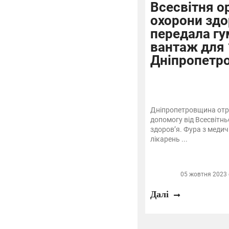
Всесвітня о
охорони здо
передала гу
вантаж для 
Дніпропетр
Дніпропетровщина отр
допомогу від Всесвітньо
здоров’я. Фура з меди
лікарень ...
05 жовтня 2023 о
Далі