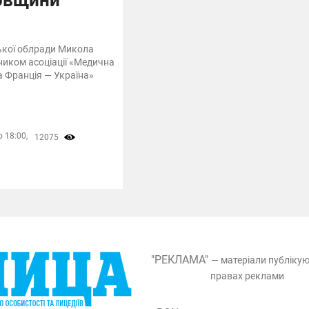
ької облради Микола
ником асоціації «Медична
а Франція — Україна»
 18:00,
12075
"РЕКЛАМА"
— матеріали публіку
правах реклами