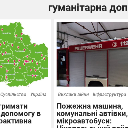
гуманітарна до
Суспільство
Україна
Виклики війни
Інфраструктура
тримати
Пожежна машина,
 допомогу в
комунальні автівки,
ерактивна
мікроавтобуси: