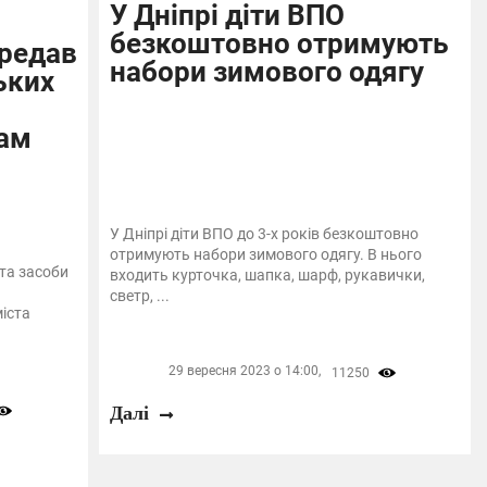
У Дніпрі діти ВПО
безкоштовно отримують
ередав
набори зимового одягу
ьких
ам
У Дніпрі діти ВПО до 3-х років безкоштовно
отримують набори зимового одягу. В нього
та засоби
входить курточка, шапка, шарф, рукавички,
светр, ...
іста
29 вересня 2023 о 14:00,
11250
Далі