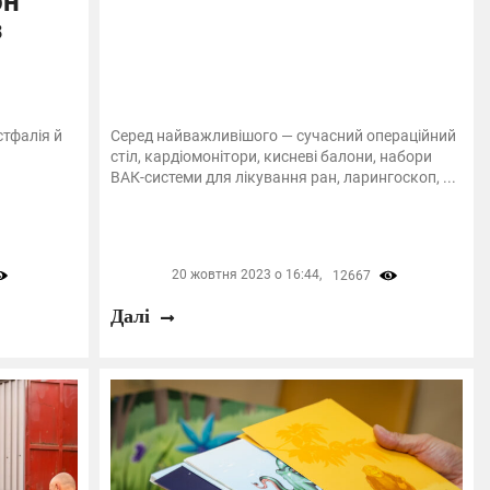
он
з
стфалія й
Серед найважливішого — сучасний операційний
стіл, кардіомонітори, кисневі балони, набори
ВАК-системи для лікування ран, ларингоскоп, ...
20 жовтня 2023 о 16:44,
12667
Далі