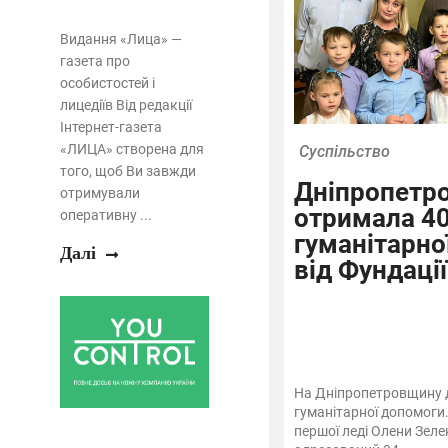
Видання «Лица» —
газета про
особистостей і
лицедіїв Від редакції
Інтернет-газета
«ЛИЦА» створена для
Суспільство
того, щоб Ви завжди
Дніпропетр
отримували
отримала 40
оперативну ...
гуманітарно
Далі
від Фундації
На Дніпропетровщину 
гуманітарної допомоги.
першої леді Олени Зеле