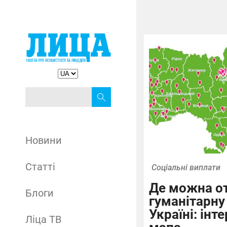
Новини
Статті
Соціальні виплати
Де можна о
Блоги
гуманітарну
Україні: інт
Ліца ТВ