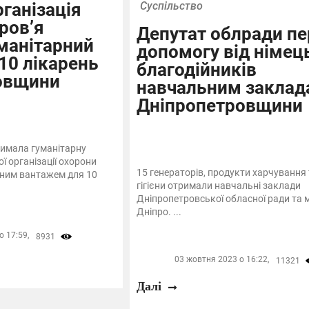
рганізація
Суспільство
ров’я
Депутат облради п
манітарний
допомогу від німец
10 лікарень
благодійників
овщини
навчальним заклад
Дніпропетровщини
имала гуманітарну
ї організації охорони
15 генераторів, продукти харчування 
чним вантажем для 10
гігієни отримали навчальні заклади
Дніпропетровської обласної ради та м
Дніпро. ...
 17:59,
8931
03 жовтня 2023 о 16:22,
11321
Далі