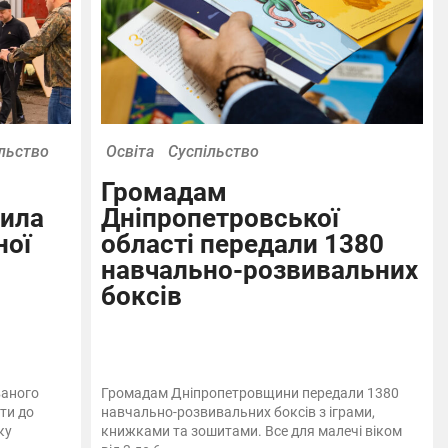
льство
Освіта
Суспільство
Громадам
вила
Дніпропетровської
ної
області передали 1380
навчально-розвивальних
боксів
ваного
Громадам Дніпропетровщини передали 1380
ти до
навчально-розвивальних боксів з іграми,
ку
книжками та зошитами. Все для малечі віком