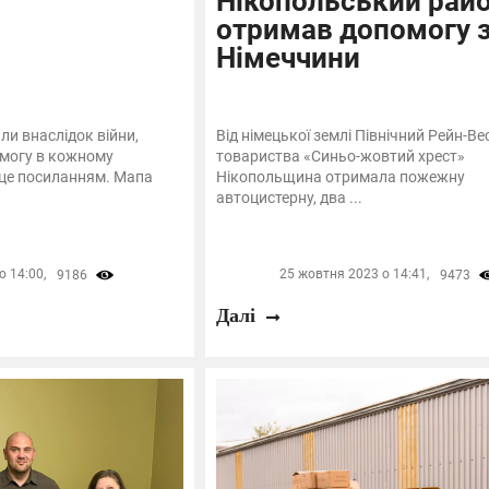
Нікопольський рай
отримав допомогу 
Німеччини
ли внаслідок війни,
Від німецької землі Північний Рейн-Ве
могу в кожному
товариства «Синьо-жовтий хрест»
 це посиланням. Мапа
Нікопольщина отримала пожежну
автоцистерну, два ...
 14:00,
25 жовтня 2023 о 14:41,
9186
9473
Далі