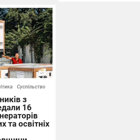
ітика
Суспільство
ників з
едали 16
нераторів
х та освітніх
овщини