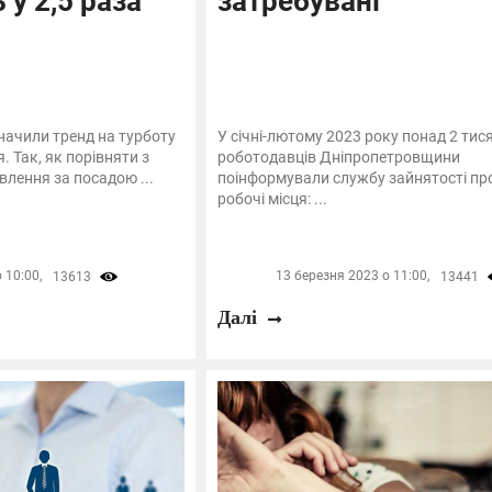
 у 2,5 раза
затребувані
начили тренд на турботу
У січні-лютому 2023 року понад 2 тися
. Так, як порівняти з
роботодавців Дніпропетровщини
влення за посадою ...
поінформували службу зайнятості про
робочі місця: ...
 10:00,
13 березня 2023 о 11:00,
13613
13441
Далі