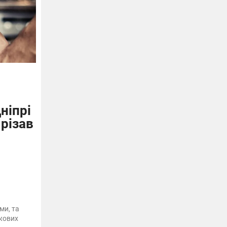
ніпрі
 різав
ми, та
жових