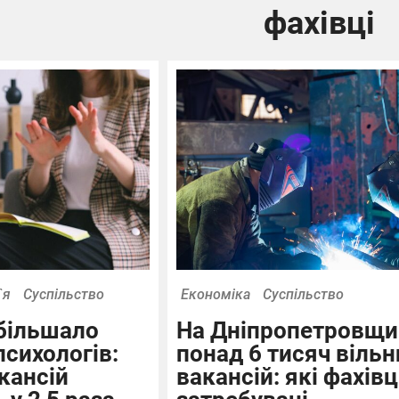
фахівці
`я
Суспільство
Економіка
Суспільство
обільшало
На Дніпропетровщи
психологів:
понад 6 тисяч вільн
кансій
вакансій: які фахівц