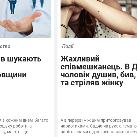
ьство
Події
ів шукають
Жахливий
і
співмешканець. В Д
овщини
чоловік душив, бив,
та стріляв жінку
я з кожним днем, багато
А в перерві між цим приторговував
ошуку роботи, а
наркотиками. Садна на руках, гемато
ргу, мають, що
навіть шрами від вогнепальних та но