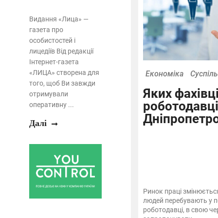
Видання «Лица» —
газета про
особистостей і
лицедіїв Від редакції
Інтернет-газета
«ЛИЦА» створена для
Економіка
Суспіл
того, щоб Ви завжди
Яких фахівц
отримували
роботодавц
оперативну ...
Дніпропетр
Далі
Ринок праці змінюєтьс
людей перебувають у п
роботодавці, в свою че