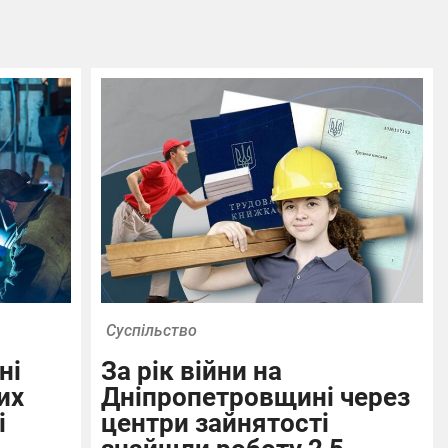
Суспільство
ні
За рік війни на
их
Дніпропетровщині через
і
центри зайнятості