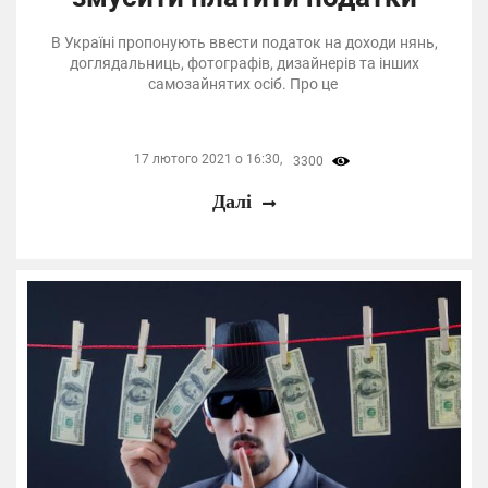
В Україні пропонують ввести податок на доходи нянь,
доглядальниць, фотографів, дизайнерів та інших
самозайнятих осіб. Про це
17 лютого 2021 о 16:30,
3300
Далі