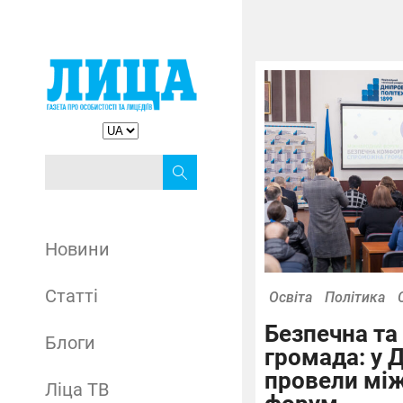
Новини
Статті
Освіта
Політика
Безпечна т
Блоги
громада: у Д
провели мі
Ліца ТВ