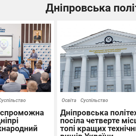
Дніпровська полі
Суспільство
Освіта
Суспільство
а спроможна
Дніпровська політе
ніпрі
посіла четверте міс
жнародний
топі кращих технічн