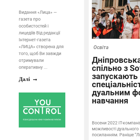
Видання «Лица» —
газета про
особистостей і
лицедіїв Від редакції
Інтернет-газета
«ЛИЦА» створена для
Освіта
того, щоб Ви завжди
Дніпровська
отримували
спільно з So
оперативну ...
запускають
Далі
спеціальніс
дуальним ф
навчання
Восени 2022 ІТ-компані
можливості дуального
посиланням. Раніше “Лиц