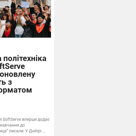
 політехніка
ftServe
 оновлену
ть з
орматом
я SoftServe вперше додає
 навчання до
а” писали: У Дніпрі ...