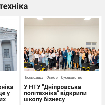
техніка
Економіка
Освіта
Суспільство
хніка
У НТУ "Дніпровська
це у
політехніка" відкрили
их
школу бізнесу