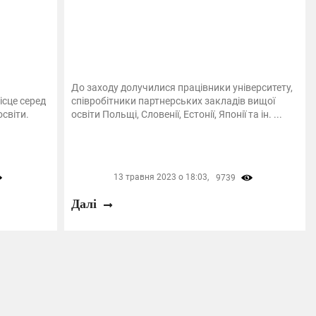
До заходу долучилися працівники університету,
ісце серед
співробітники партнерських закладів вищої
світи.
освіти Польщі, Словенії, Естонії, Японії та ін. ...
13 травня 2023 о 18:03,
9739
Далі