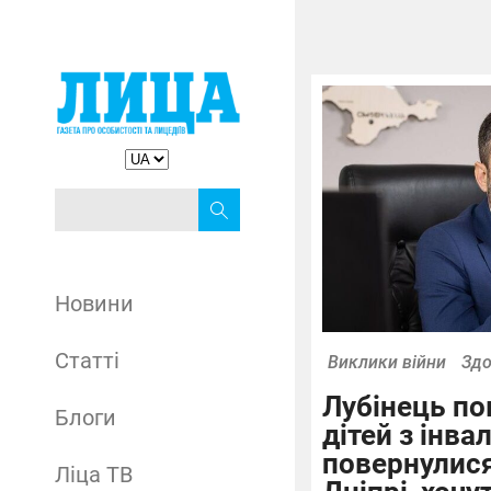
Новини
Статті
Виклики війни
Здо
Лубінець по
Блоги
дітей з інва
повернулися
Ліца ТВ