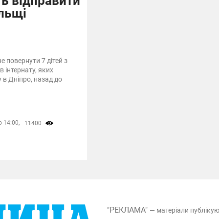
ть відправити
льщі
е повернути 7 дітей з
в інтернату, яких
 в Дніпро, назад до
 14:00,
11400
"РЕКЛАМА"
— матеріали публіку