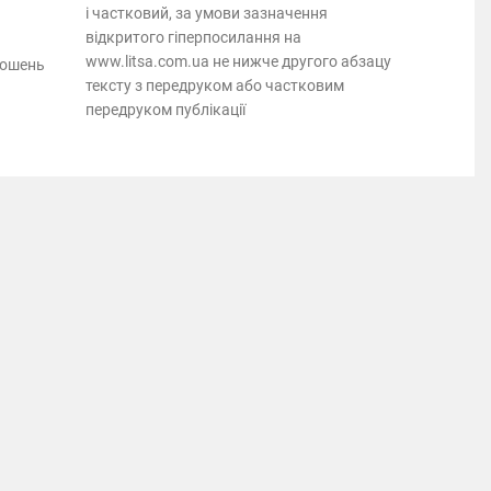
і частковий, за умови зазначення
відкритого гіперпосилання на
www.litsa.com.ua не нижче другого абзацу
лошень
тексту з передруком або частковим
передруком публікації