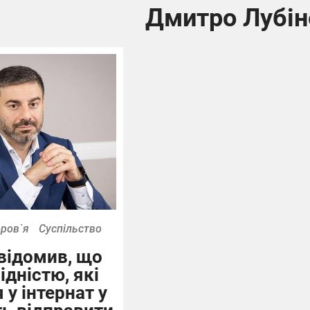
Дмитро Лубін
ров`я
Суспільство
відомив, що
лідністю, які
 у інтернат у