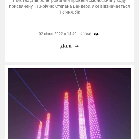
У містах Дніпропетровщини провели смолоскипну ходу,
присвячену 113-річчю Степана Бандери, яке відзначається
1 січня. Як
02 січня 2022 о 14:40,
23866
Далі