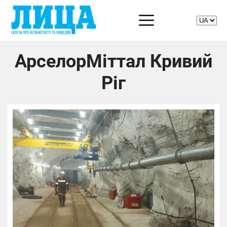
АрселорМіттал Кривий
Ріг