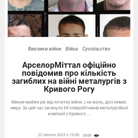
Виклики війни
Війна
Суспільство
АрселорМіттал офіційно
повідомив про кількість
загиблих на війні металургів з
Кривого Рогу
Минув майже рік від початку війни, і, на жаль, досі немає
миру. За цей час загинуло 69 співробітників металургійної
компанії з Кривого ...
22 лютого 2023 о 13:00,
5459