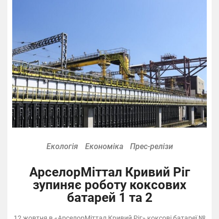
Екологія
Економіка
Прес-релізи
АрселорМіттал Кривий Ріг
зупиняє роботу коксових
батарей 1 та 2
12 жовтня в «АрселорМіттал Кривий Ріг» коксові батареї №