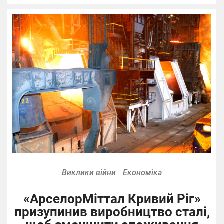
Виклики війни
Економіка
«АрселорМіттал Кривий Ріг»
призупинив виробництво сталі,