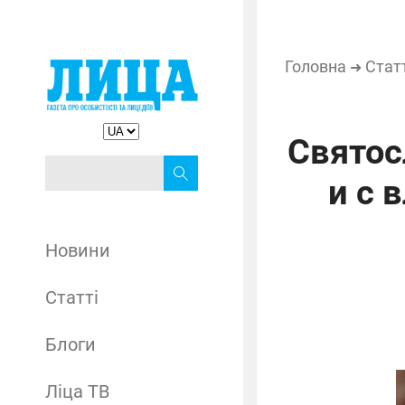
Головна
Стат
➜
Святос
и с 
Новини
Статті
Блоги
Ліца ТВ