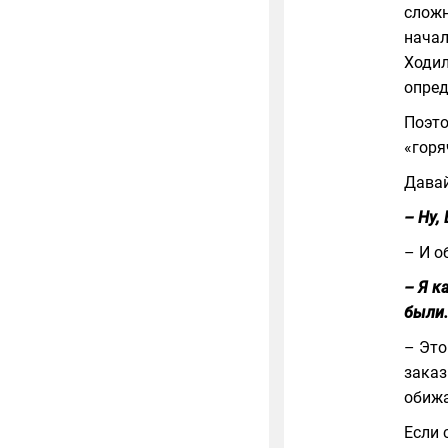
сложн
начал
Ходил
опред
Поэто
«горя
Давай
– Ну,
– И о
– Я к
были.
– Это
заказ
обижа
Если 