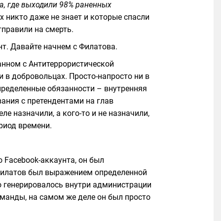
а, где выходили 98% раненных
х никто даже не знает и которые спасли
тправили на смерть.
нт. Давайте начнем с Филатова.
занном с Антитеррористической
ни в добровольцах. Просто-напросто ни в
пределенные обязанности – внутренняя
вания с претендентами на глав
ле назначили, а кого-то и не назначили,
риод времени.
о Facebook-аккаунта, он был
 Филатов был выражением определенной
то генерировалось внутри администрации
оманды, на самом же деле он был просто