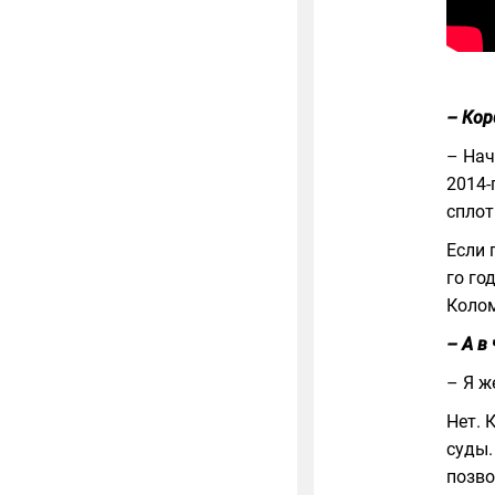
– Кор
– Нач
2014-
сплот
Если 
го го
Колом
– А в
– Я ж
Нет. 
суды.
позво