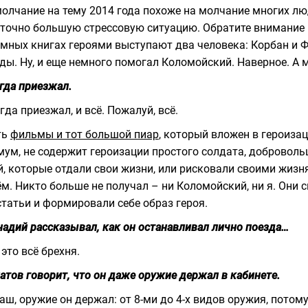
олчание на тему 2014 года похоже на молчание многих лю
точно большую стрессовую ситуацию. Обратите внимание н
мных книгах героями выступают два человека: Корбан и Ф
ды. Ну, и еще немного помогал Коломойский. Наверное. А м
гда приезжал.
гда приезжал, и всё. Пожалуй, всё.
ть
фильмы и тот большой пиар
, который вложен в героизац
ум, не содержит героизации простого солдата, добровольц
, которые отдали свои жизни, или рисковали своими жизн
м. Никто больше не получал – ни Коломойский, ни я. Они 
статьи и формировали себе образ героя.
надий рассказывал, как он останавливал лично поезда…
 это всё брехня.
атов говорит, что он даже оружие держал в кабинете.
аш, оружие он держал: от 8-ми до 4-х видов оружия, потом