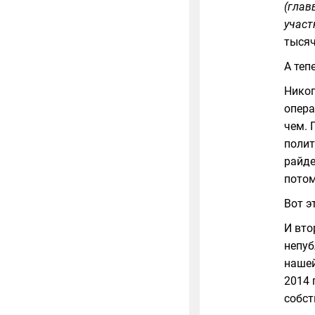
(глав
участ
тысяч
А теп
Никог
опера
чем. 
полит
райде
потом
Вот э
И вто
непуб
нашей
2014 
собст