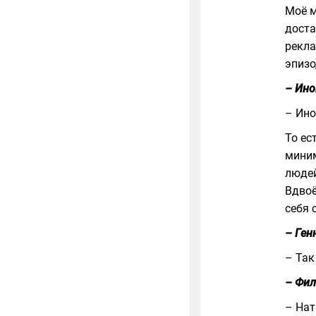
Моё м
доста
рекла
эпизо
– Ино
– Ино
То ес
миним
людей
Вдвоё
себя 
– Ген
– Так
– Фил
– Нат