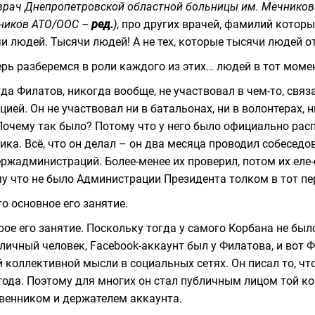
врач Днепропетровской областной больницы им. Мечников
ников АТО/ООС –
ред.
)
, про других врачей, фамилий которы
и людей. Тысячи людей! А не тех, которые тысячи людей о
ерь разберемся в роли каждого из этих… людей в тот моме
да Филатов, никогда вообще, не участвовал в чем-то, свя
цией. Он не участвовал ни в батальонах, ни в волонтерах, 
Почему так было? Потому что у него было официально рас
ика. Всё, что он делал – он два месяца проводил собеседо
ржадминистраций. Более-менее их проверил, потом их еле-е
у что не было Администрации Президента толком в тот пе
то основное его занятие.
рое его занятие. Поскольку тогда у самого Корбана не был
личный человек, Facebook-аккаунт был у Филатова, и вот
 коллективной мысли в социальных сетях. Он писал то, ч
года. Поэтому для многих он стал публичным лицом той к
венником и держателем аккаунта.