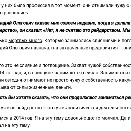
 у них была профессия в тот момент: они отнимали чужую 
о разошлись.
надий Олегович сказал мне совсем недавно, когда я делала
ерство», он сказал: «Нет, я не считаю это рейдерством. 
лько
мёртвых много
. Которые занимались слияниями и пог
дий Олегович назначал на захваченные предприятия – они,
то это не слияние и поглощение. Захват чужой собственно
14-го года, и, в принципе, занимаются сейчас. Занимаются
ни сегодня отнимают не просто чужую собственность какую
ывают силы жизненные, деньги.
есть Вы хотите сказать, что они продолжают заниматься р
 уже не рейдерство – это уже «политическая деятельность»
мся в 2014 год. Я на эту тему довольно долго молчал. Да 
л на эту тему.