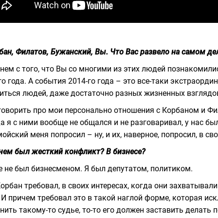
бан, Филатов, Бужанский, Вы. Что Вас развело на самом де
нем с того, что Вы со многими из этих людей познакомилис
го года. А события 2014-го года – это все-таки экстраорд
иться людей, даже достаточно разных жизненных взглядо
говорить про мои персонально отношения с Корбаном и Фил
да я с ними вообще не общался и не разговаривал, у нас б
ойский меня попросил – ну, и их, наверное, попросил, в с
 чем был жесткий конфликт? В бизнесе?
е не был бизнесменом. Я был депутатом, политиком.
Корбан требовал, в своих интересах, когда они захватывал
 И причем требовал это в такой наглой форме, которая и
нить такому-то судье, то-то его должен заставить делать п