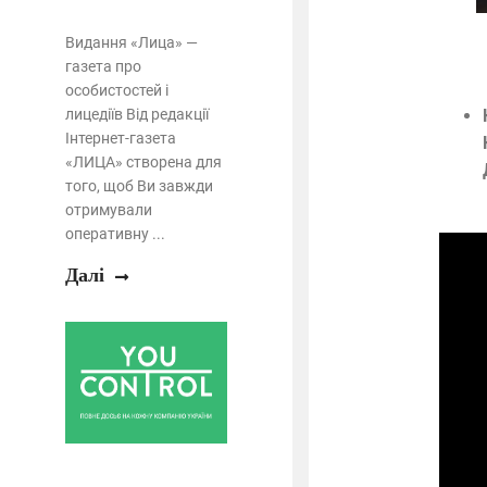
Видання «Лица» —
газета про
особистостей і
лицедіїв Від редакції
Інтернет-газета
«ЛИЦА» створена для
того, щоб Ви завжди
отримували
оперативну ...
Далі