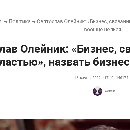
ті
Політика
Святослав Олейник: «Бизнес, связанн
➜
➜
вообще нельзя»
лав Олейник: «Бизнес, 
властью», назвать бизне
12 жовтня 2020 о 17:40 - 146175
admin