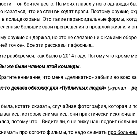
ости – он боится всего. На моих глазах у него однажды бы
о казаться, что из стен выходят враги. Поэтому оружие, охр
 в кольце охраны. Это такие параноидальные формы, когда
еленные большие свои прегрешения в прошлой жизни, и они
му оружие он держал, но это не связано ни с какими оборо
чей точке». Все эти рассказы пафосные…
те разберемся, как было в 2014 году. Потому что кроме мен
 Вы же были членом этой команды.
братите внимание, что меня «деликатно» забыли во всех з
ак-то делала обложку для «Публичных людей»
(журнал –
ре
 была, кстати сказать, случайная фотография, которая и п
ывались, которые снимались, они практически исключали мо
лся, потому что… Видите ли, я не вижу наш подвиг б
о
льшим
снимать про кого-то фильмы, то надо снимать
про больниц