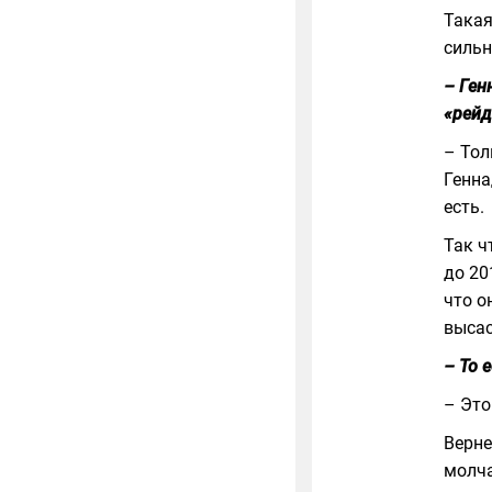
Такая
сильн
– Ген
«рейд
– То
Генна
есть.
Так ч
до 20
что о
высас
– То 
– Это
Верне
молча