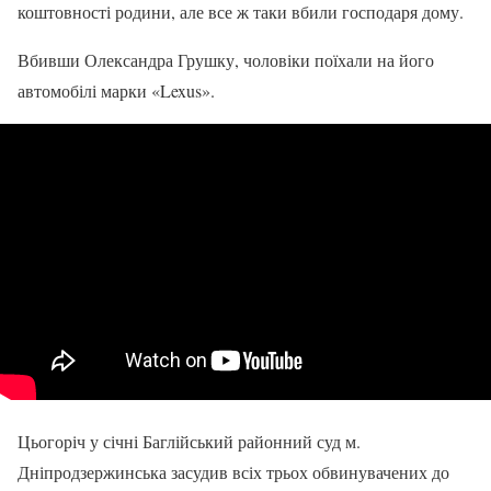
коштовності родини, але все ж таки вбили господаря дому.
Вбивши Олександра Грушку, чоловіки поїхали на його
автомобілі марки «Lexus».
Цьогоріч у січні Баглійський районний суд м.
Дніпродзержинська засудив всіх трьох обвинувачених до