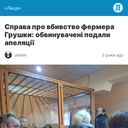
«Лица»
Справа про вбивство фермера
Грушки: обвинувачені подали
апеляції
admin
3 роки ago