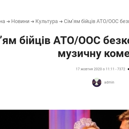
на
Новини
Культура
Сім’ям бійців АТО/ООС бе
➜
➜
➜
’ям бійців АТО/ООС без
музичну ком
17 жовтня 2020 о 11:11 - 7372
admin