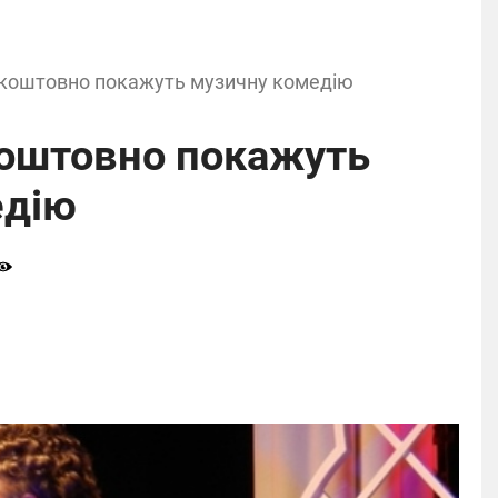
зкоштовно покажуть музичну комедію
коштовно покажуть
едію