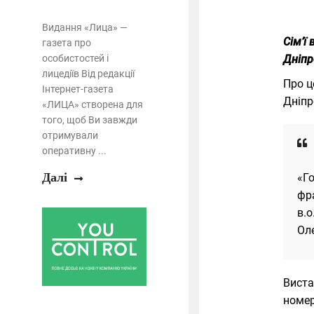
Видання «Лица» —
Сім’ї
газета про
особистостей і
Дніпр
лицедіїв Від редакції
Про ц
Інтернет-газета
Дніп
«ЛИЦА» створена для
того, щоб Ви завжди
отримували
оперативну ...
Далі
«Г
фра
в.о
Оле
Виста
номер