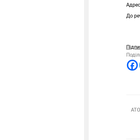
Адрес
До ре
Підпи
Поділ
АТ