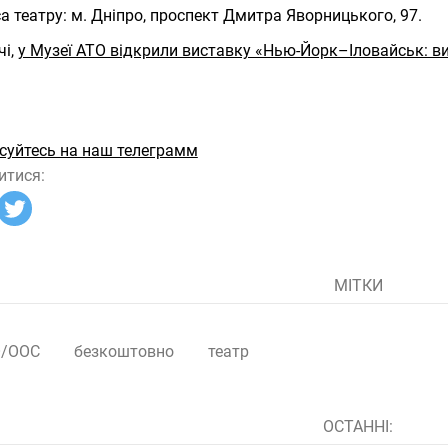
а театру: м. Дніпро, проспект Дмитра Яворницького, 97.
чі,
у Музеї АТО відкрили виставку «Нью-Йорк–Іловайськ: ви
суйтесь на наш телеграмм
итися:
МІТКИ
О/ООС
безкоштовно
театр
ОСТАННІ: