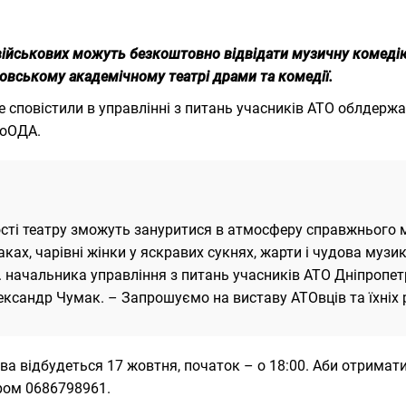
 військових можуть безкоштовно відвідати музичну комеді
овському академічному театрі драми та комедії.
е сповістили в управлінні з питань учасників АТО облдержа
роОДА.
ості театру зможуть зануритися в атмосферу справжнього м
ках, чарівні жінки у яскравих сукнях, жарти і чудова музи
. начальника управління з питань учасників АТО Дніпропе
ксандр Чумак. – Запрошуємо на виставу АТОвців та їхніх 
ва відбудеться 17 жовтня, початок – о 18:00. Аби отримати
ом 0686798961.