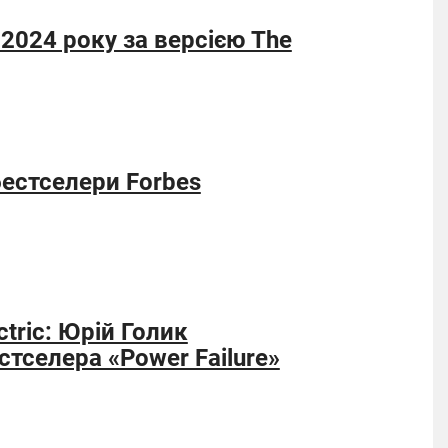
2024 року за версією The
бестселери Forbes
ctric: Юрій Голик
тселера «Power Failure»