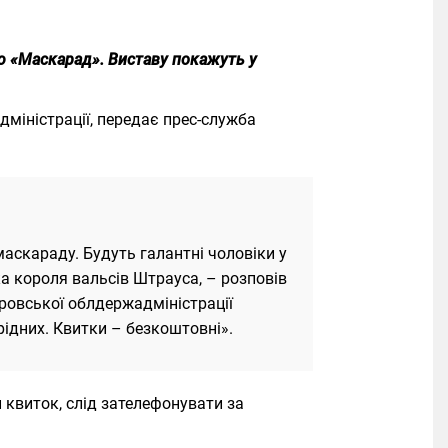
ю «Маскарад». Виставу покажуть у
дміністрації, передає прес-служба
аскараду. Будуть галантні чоловіки у
ка короля вальсів Штрауса, – розповів
тровської облдержадміністрації
рідних. Квитки – безкоштовні».
 квиток, слід зателефонувати за