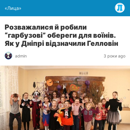
«Лица»
Розважалися й робили
“гарбузові” обереги для воїнів.
Як у Дніпрі відзначили Гелловін
admin
3 роки ago