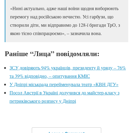
«Нині актуально, адже наші воїни щодня виборюють
перемогу над російською нечистю. Усі гарбузи, що
створили діти, ми відправимо до 128-ї бригади ТрО, з
якою тісно співпрацюємо», – зазначила вона.
Раніше “Лица” повідомляли:
ЗСУ довіряють 94% українців, президенту й уряду – 76%
та 39% відповідно, – опитування КМІС
У Дніпрі міськрада перейменувала театр «КВН ДГУ»
Посол Австрії в Україні долучився до майстер-класу з
петриківського розпису у Дніпрі