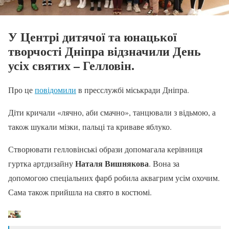
У Центрі дитячої та юнацької
творчості Дніпра відзначили День
усіх святих – Гелловін.
Про це
повідомили
в пресслужбі міськради Дніпра.
Діти кричали «лячно, аби смачно», танцювали з відьмою, а
також шукали мізки, пальці та криваве яблуко.
Створювати гелловінські образи допомагала керівниця
Наталя Вишнякова
гуртка артдизайну
. Вона за
допомогою спеціальних фарб робила аквагрим усім охочим.
Сама також прийшла на свято в костюмі.