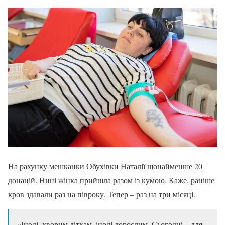
На рахунку мешканки Обухівки Наталії щонайменше 20
донацій. Нині жінка прийшла разом із кумою. Каже, раніше
кров здавали раз на півроку. Тепер – раз на три місяці.
«Іноді, хворим діткам, іноді дорослим. Сьогодні – для