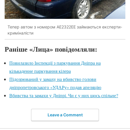
Тепер автом з номером АЕ2322ЕЕ займаються експерти-
криміналісти
Раніше «Лица» повідомляли:
Повилазило Інспекції з паркування Дніпра на
кількаденне паркування кілера
Підозрюваний у замаху на вбивство голови
дніпропетровського «УДАРу» подав апеляцію
Вбивства та замахи у Дніпрі. Чи є у них щось спільне?
Leave a Comment