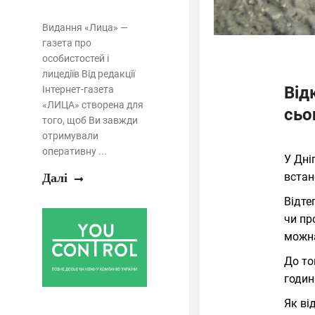
Видання «Лица» —
газета про
особистостей і
лицедіїв Від редакції
Від
Інтернет-газета
«ЛИЦА» створена для
сьо
того, щоб Ви завжди
отримували
оперативну ...
У Дні
встан
Далі
Відте
чи пр
можна
До то
годин
Як ві