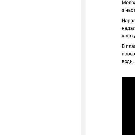
Молод
з нас
Нараз
надал
кошту
В пла
повер
води.