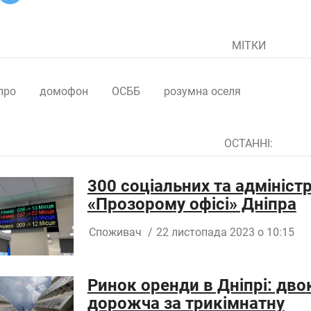
МІТКИ
про
домофон
ОСББ
розумна оселя
ОСТАННІ:
300 соціальних та адмініст
«Прозорому офісі» Дніпра
Споживач
/
22 листопада 2023 о 10:15
Ринок оренди в Дніпрі: дв
дорожча за трикімнатну