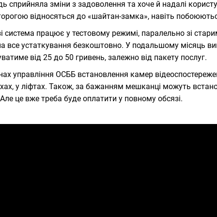
ь сприйняла зміни з задоволення та хоче й надалі користу
торогою відносяться до «шайтан-замка», навіть побоюються,
і система працює у тестовому режимі, паралельно зі стар
а все устаткування безкоштовно. У подальшому місяць в
ватиме від 25 до 50 гривень, залежно від пакету послуг.
нах управління ОСББ встановлення камер відеоспостереженн
хах, у ліфтах. Також, за бажанням мешканці можуть встано
 Але це вже треба буде оплатити у повному обсязі.