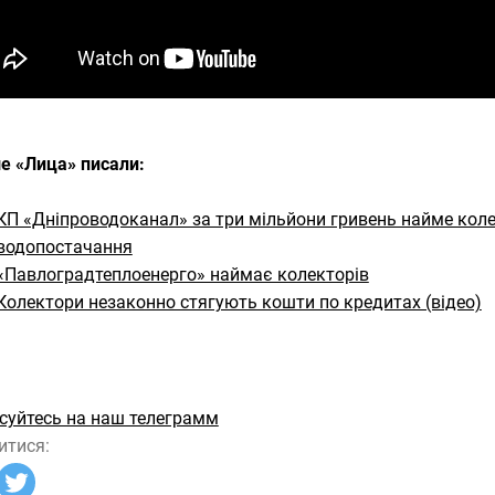
е «Лица» писали:
КП «Дніпроводоканал» за три мільйони гривень найме коле
водопостачання
«Павлоградтеплоенерго» наймає колекторів
Колектори незаконно стягують кошти по кредитах (відео)
суйтесь на наш телеграмм
итися: