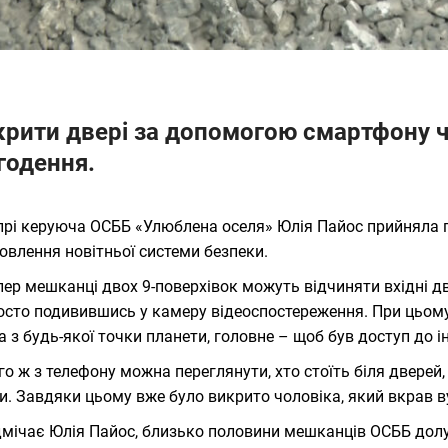
крити двері за допомогою смартфону чи
годення.
прі керуюча ОСББ «Улюблена оселя» Юлія Пайос прийняла п
овлення новітньої системи безпеки.
пер мешканці двох 9-поверхівок можуть відчиняти вхідні д
осто подивившись у камеру відеоспостереження. При цьому
 з будь-якої точки планети, головне – щоб був доступ до ін
го ж з телефону можна переглянути, хто стоїть біля дверей,
и. Завдяки цьому вже було викрито чоловіка, який вкрав в
дмічає Юлія Пайос, близько половини мешканців ОСББ дол