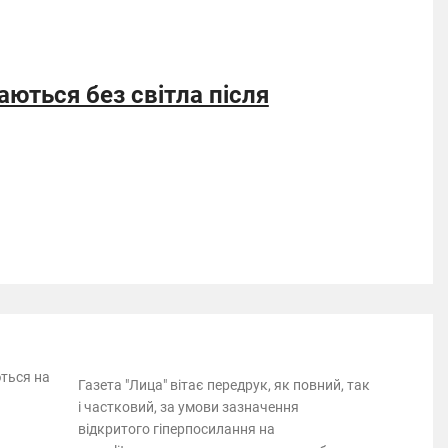
аються без світла після
ються на
Газета "Лица" вітає передрук, як повний, так
і частковий, за умови зазначення
відкритого гіперпосилання на