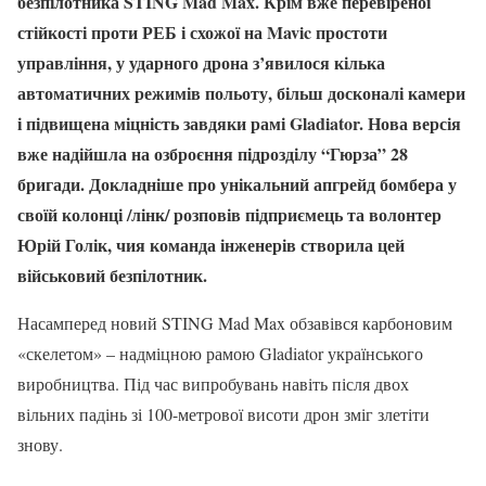
безпілотника STING Mad Max. Крім вже перевіреної
стійкості проти РЕБ і схожої на Mavic простоти
управління, у ударного дрона з’явилося кілька
автоматичних режимів польоту, більш досконалі камери
і підвищена міцність завдяки рамі Gladiator. Нова версія
вже надійшла на озброєння підрозділу “Гюрза” 28
бригади. Докладніше про унікальний апгрейд бомбера у
своїй колонці /лінк/ розповів підприємець та волонтер
Юрій Голік, чия команда інженерів створила цей
військовий безпілотник.
Насамперед новий STING Mad Max обзавівся карбоновим
«скелетом» – надміцною рамою Gladiator українського
виробництва. Під час випробувань навіть після двох
вільних падінь зі 100-метрової висоти дрон зміг злетіти
знову.