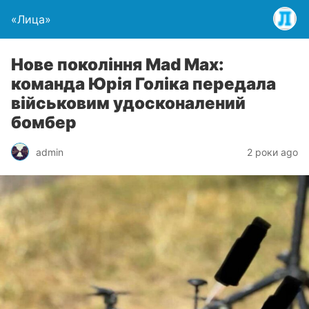
«Лица»
Нове покоління Mad Max:
команда Юрія Голіка передала
військовим удосконалений
бомбер
admin
2 роки ago