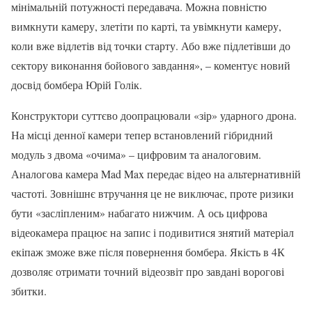
мінімальній потужності передавача. Можна повністю
вимкнути камеру, злетіти по карті, та увімкнути камеру,
коли вже відлетів від точки старту. Або вже підлетівши до
сектору виконання бойового завдання», – коментує новий
досвід бомбера Юрій Голік.
Конструктори суттєво доопрацювали «зір» ударного дрона.
На місці денної камери тепер встановлений гібридний
модуль з двома «очима» – цифровим та аналоговим.
Аналогова камера Mad Max передає відео на альтернативній
частоті. Зовнішнє втручання це не виключає, проте ризики
бути «засліпленим» набагато нижчим. А ось цифрова
відеокамера працює на запис і подивитися знятий матеріал
екіпаж зможе вже після повернення бомбера. Якість в 4К
дозволяє отримати точний відеозвіт про завдані ворогові
збитки.