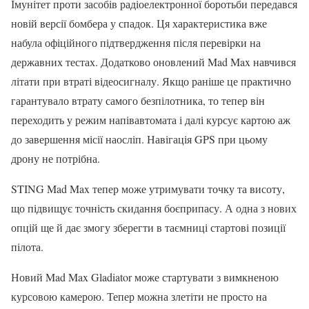
Імунітет проти засобів радіоелектронної боротьби передався
новій версії бомбера у спадок. Ця характеристика вже
набула офіційного підтвердження після перевірки на
державних тестах. Додатково оновлений Mad Max навчився
літати при втраті відеосигналу. Якщо раніше це практично
гарантувало втрату самого безпілотника, то тепер він
переходить у режим напівавтомата і далі курсує картою аж
до завершення місії наосліп. Навігація GPS при цьому
дрону не потрібна.
STING Mad Max тепер може утримувати точку та висоту,
що підвищує точність скидання боєприпасу. А одна з нових
опцій ще й дає змогу зберегти в таємниці стартові позиції
пілота.
Новий Mad Max Gladiator може стартувати з вимкненою
курсовою камерою. Тепер можна злетіти не просто на