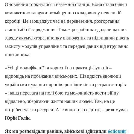
Оновлення торкнулися і наземної станції. Вона стала більш
компактною завдяки розміщенню складових у невеликій
коробці. Це заощаджує час на перевезення, розгортання
станції або її заряджання. Також розробники додали датчик
заряду акумулятора, кнопку включення та підвищили рівень
захисту модулів управління та передачі даних від втручання
противника.
«Усі ці модифікації та корисні на практиці функції –
відповідь на побажання військових. Швидкість еволюції
українських ударних дронів, розвідників та ретрансляторів
– наша перевага на полі бою та можливість вести війну
віддалено, зберігаючи життя наших людей. Так, на це
потрібен час та ресурси. Але воно того варте», – резюмував
Юрій Голік.
Як ми розповідали раніше, військові здійснили
бойовий