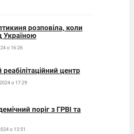
птикиня розповіла, коли
д Україною
24 о 16:26
й реабілітаційний центр
2024 о 17:29
емічний поріг з ГРВІ та
024 о 13:51