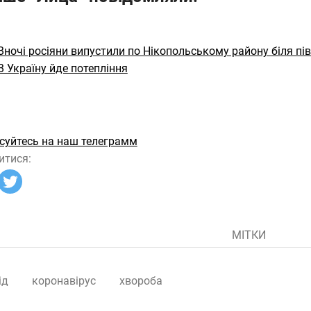
Вночі росіяни випустили по Нікопольському району біля пів
В Україну йде потепління
суйтесь на наш телеграмм
итися:
МІТКИ
ід
коронавірус
хвороба