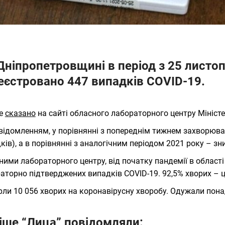
Дніпропетровщині в період з 25 листоп
еєстровано 447 випадків COVID-19.
це
сказано
на сайті обласного лабораторного центру Міністе
відомленням, у порівнянні з попереднім тижнем захворюва
ків), а в порівнянні з аналогічним періодом 2021 року – зн
ними лабораторного центру, від початку пандемії в област
аторно підтверджених випадків COVID-19. 92,5% хворих – ц
ли 10 056 хворих на коронавірусну хворобу. Одужали понад
іше “Лица” повідомляли: