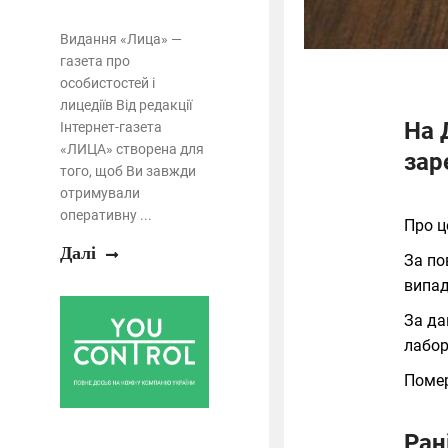
Видання «Лица» —
газета про
особистостей і
лицедіїв Від редакції
На 
Інтернет-газета
«ЛИЦА» створена для
зар
того, щоб Ви завжди
отримували
оперативну ...
Про 
Далі
За по
випад
За да
лабор
Помер
Ран