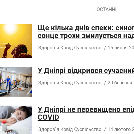
ОСТАННІ:
Ще кілька днів спеки: сино
сонце трохи змилується на
Здоров`я
Ковід
Суспільство
/
15 липня 20
У Дніпрі відкрився сучасни
Здоров`я
Ковід
Суспільство
/
20 березня 
У Дніпрі не перевищено епід
COVID
Здоров`я
Ковід
Суспільство
/
14 лютого 2