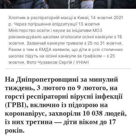
Хлопчик в респіраторній масці в Києві, 14 жовтня 2021
р. Через погіршення епідситуації 13 жовтня
Міністерство освіти і науки за ініціативи МОЗ
рекомендувало школам оголосити осінні канікули з 18
жовтня. Зазвичай канікули тривали з 25 по 31 жовтня.
Разом з тим в КМДА заявили, що діти в усіх столичних
школах підуть на осінні канікули за графіком – з 25
жовтня. Фото Чузавков Сергій / УНІАН
На Дніпропетровщині за минулий
тиждень, 3 лютого по 9 лютого, на
горсті респіраторні вірусні інфекції
(ГРВІ), включно із підозрою на
коронавірус, захворіли 10 038 людей,
із них третина — діти віком до 17
років.