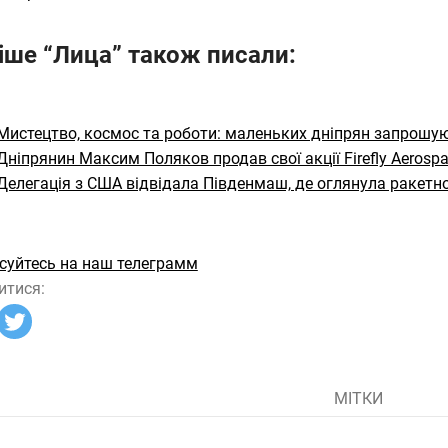
іше “Лица” також писали:
Мистецтво, космос та роботи: маленьких дніпрян запрошу
Дніпрянин Максим Поляков продав свої акції Firefly Aerospa
Делегація з США відвідала Південмаш, де оглянула ракетно
суйтесь на наш телеграмм
итися:
МІТКИ