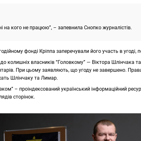
ні на кого не працюю”, – запевнила Снопко журналістів.
годійному фонді Кріппа заперечували його участь в угоді, п
до колишніх власників “Головкому” — Віктора Шлінчака та 
тарів. При цьому заявляють, що угоду не завершено. Прав
ать Шлінчаку та Лимар.
вком” – проіндексований український інформаційний ресурс.
лядів сторінок.