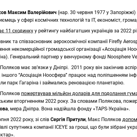
ов Максим Валерійович
(нар. 30 червня 1977 у Запоріжжі
иємець у сфері космічних технологій та IT, економіст, грома
є 11 сходинку
у рейтингу найбагатших українців за 2022 рі
вник та співзасновник аерокосмічної компанії Firefly Aerosp
ення некомерційної громадської організації «Асоціація Но
їна). Генеральний партнер у венчурному фонді Noosphere Ven
Поляков має зв’язки у Дніпрі. 2011 року він закінчив аспі
 іншого “Асоціація Ноосфера” працює над поліпшенням інф
ли парк Гагаріна і займались реновацією планетарію.
 Поляков
пожертвував мільйон доларів для подолання гума
ським вторгненням 2022 року. За словами Полякова, поже
ова
, мера Дніпра. Вона надійшла фонду «TAPS-Україна».
рпня 2022 року, зі слів
Сергія Притули
, Макс Поляков
допомі
івлі супутника компанії ICEYE за гроші, що були зібрані у
ктар».