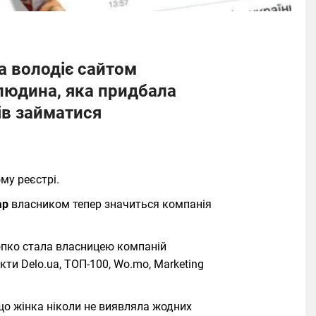
ка володіє сайтом
 людина, яка придбала
ів займатися
му реєстрі.
ар
власником тепер значиться компанія
нопко стала власницею компаній
кти Delo.ua, ТОП-100, Wo.mo, Marketing
що жінка ніколи не виявляла жодних