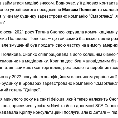
в займатися медіабізнесом. Водночас, у її ділових контак
онер українського походження
Максим Поляков
та малові
а
, у чиєму будинку зареєстровано компанію “Смартленд”, я
ро”.
до осені 2021 року Тетяна Снопко керувала комунікаціями у
ма Полякова. Поляков — це той самий бізнесмен, який ро
ly, але змушений був продати свою частку на вимогу америк
 Полякова, Снопко співпрацювала з його колишнім бізнес
озмовник на медіаринку. Криппа досі був маловідомим бі
ній, які займаються торгівлею, рекламою та виробництво
чатку 2022 року він став офіційним власником української 
о будинку в Броварах зареєстровано компанію “Смартленд”,
ький готель “Дніпро”.
ця минулого року на сайті delo.ua, який тепер належить Сн
ріппа, присвячені успіхам Navi та його допомозі ЗСУ. Снопк
надавала Кріппу консультаційні послуги, але їх деталі — пі