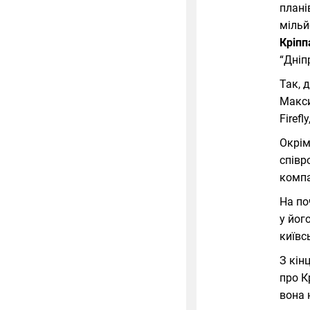
плані
мільй
Кріпп
“Дніп
Так, 
Макси
Firef
Окрім
співр
компа
На по
у йог
київс
З кін
про К
вона 