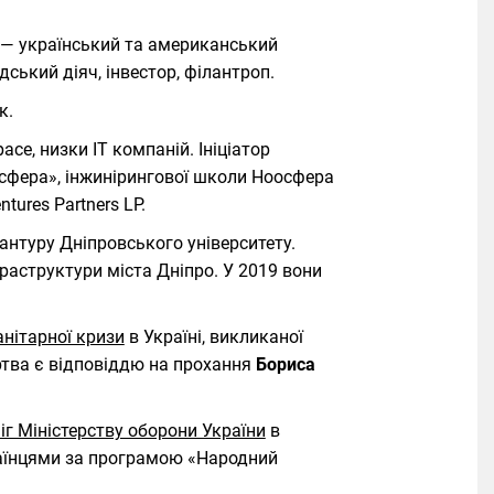
) — український та американський
дський діяч, інвестор, філантроп.
к.
ace, низки ІТ компаній. Ініціатор
осфера», інжинірингової школи Ноосфера
tures Partners LP.
рантуру Дніпровського університету.
раструктури міста Дніпро. У 2019 вони
нітарної кризи
в Україні, викликаної
ртва є відповіддю на прохання
Бориса
г Міністерству оборони України
в
країнцями за програмою «Народний