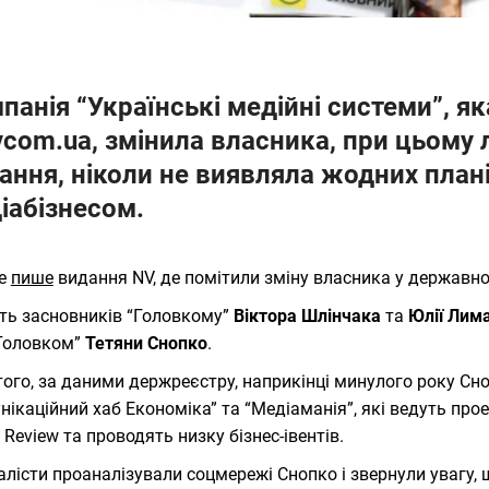
панія “Українські медійні системи”, я
vcom.ua, змінила власника, при цьому
ання, ніколи не виявляла жодних план
іабізнесом.
це
пише
видання NV, де помітили зміну власника у державно
ть засновників “Головкому”
Віктора Шлінчака
та
Юлії Лим
Головком”
Тетяни Снопко
.
того, за даними держреєстру, наприкінці минулого року С
нікаційний хаб Економіка” та “Медіаманія”, які ведуть прое
 Review та проводять низку бізнес-івентів.
лісти проаналізували соцмережі Снопко і звернули увагу, 