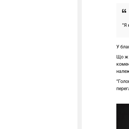
“Я 
У бла
Що ж 
комен
належ
“Голо
перег