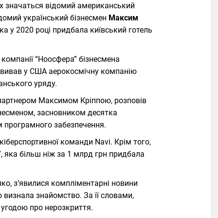
тах значаться відомий американський
домий український бізнесмен
Максим
ка у 2020 році придбала київський готель
 компанії “Ноосфера” бізнесмена
звивав у США аерокосмічну компанію
анського уряду.
-партнером Максимом Кріппою, розповів
знесменом, засновником десятка
м програмного забезпечення.
кіберспортивної команди Navi. Крім того,
 яка більш ніж за 1 млрд грн придбала
опко, з’явилися компліментарні новини
о визнала знайомство. За її словами,
д угодою про нерозкриття.