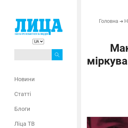
Головна
Н
➜
Мак
міркува
Новини
Статті
Блоги
Ліца ТВ