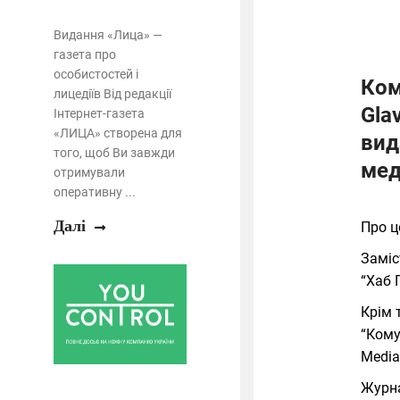
Видання «Лица» —
газета про
особистостей і
Ком
лицедіїв Від редакції
Gla
Інтернет-газета
«ЛИЦА» створена для
вид
того, щоб Ви завжди
мед
отримували
оперативну ...
Далі
Про 
Заміс
“Хаб 
Крім 
“Кому
Media
Журна