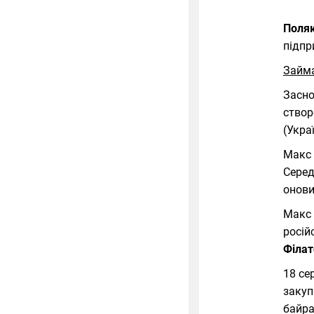
Поляк
підпр
Займа
Засно
створ
(Укра
Макс 
Серед
онови
Макс
росій
Філат
18 се
закуп
байра