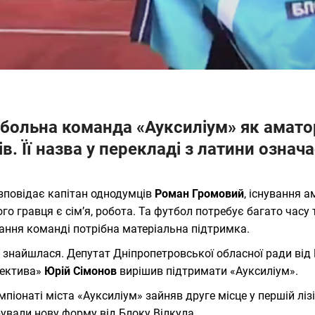
больна команда «Ауксиліум» як амато
ів. Її назва у перекладі з латини означ
зповідає капітан однодумців
Роман Громовий
, існування 
го гравця є сім’я, робота. Та футбол потребує багато часу
ання команді потрібна матеріальна підтримка.
а знайшлася. Депутат Дніпропетровської обласної ради від
пектива»
Юрій Сімонов
вирішив підтримати «Ауксиліум».
мпіонаті міста «Ауксиліум» зайняв друге місце у першій ліз
ували нову форму від Блоку Вілкула.