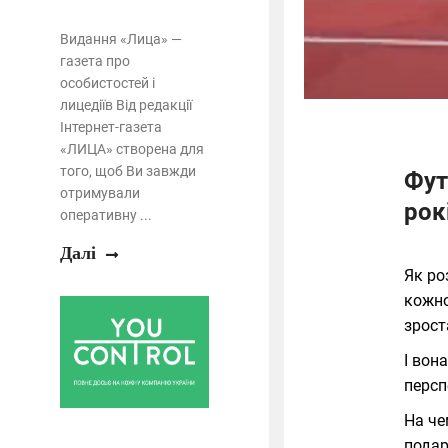
Видання «Лица» —
газета про
особистостей і
лицедіїв Від редакції
Інтернет-газета
«ЛИЦА» створена для
того, щоб Ви завжди
Фут
отримували
рок
оперативну ...
Далі
Як ро
кожно
зрост
І вон
перс
На че
подар