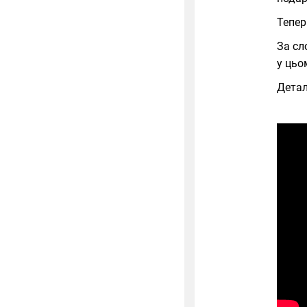
Тепер
За сл
у цьо
Детал