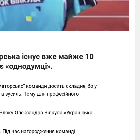
рська існує вже майже 10
ає «однодумці».
аматорської команди досить складне, бо у
 та зусиль. Тому для професійного
 Блоку Олександра Вілкула «Українська
і. Під час нагородження команді