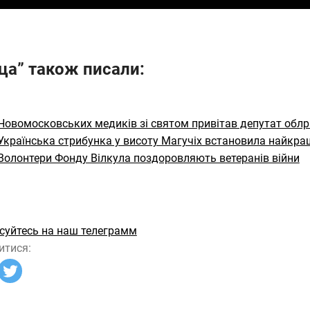
ца” також писали:
Новомосковських медиків зі святом привітав депутат облр
Українська стрибунка у висоту Магучіх встановила найкращи
Волонтери Фонду Вілкула поздоровляють ветеранів війни
суйтесь на наш телеграмм
итися: