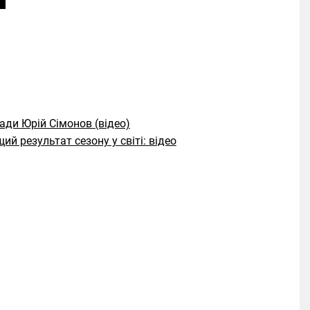
ади Юрій Сімонов (відео)
й результат сезону у світі: відео