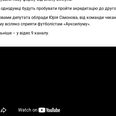
 однодумці будуть пробувати пройти акредитацію до другої 
овами депутата облради Юрія Сімонова, від команди чекаю
му всіляко сприяти футболістам «Ауксиліуму».
ьніше – у відео 9 каналу.