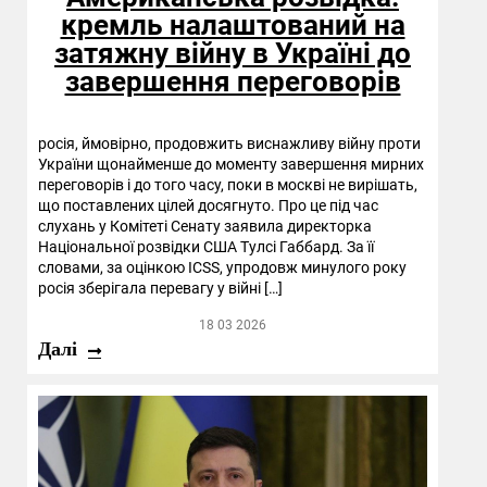
кремль налаштований на
затяжну війну в Україні до
завершення переговорів
росія, ймовірно, продовжить виснажливу війну проти
України щонайменше до моменту завершення мирних
переговорів і до того часу, поки в москві не вирішать,
що поставлених цілей досягнуто. Про це під час
слухань у Комітеті Сенату заявила директорка
Національної розвідки США Тулсі Габбард. За її
словами, за оцінкою ICSS, упродовж минулого року
росія зберігала перевагу у війні […]
18 03 2026
Далі