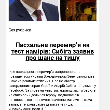
Без рубрики
Пасхальне перемир’я як
тест намірів: Сибіга заявив
про шанс на тишу
Ідея пасхального перемир’я, запропонована
президентом України Володимиром Зеленським, має
шанс на реальне втілення. Про це міністр
закордонних справ України Андрій Сибіга повідомив у
Facebook. За словами міністра, українці заслуговують
на святковий день без терору. Водночас він
наголосив, що практичне значення матиме не сама
заява, а те, коли саме і де настане тиша.
«Подивимося, коли і […]