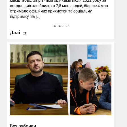
масштабах. За різними оцінками після 2022 року за
кордон виїхало близько 7,5 млн людей, більше 4 млн
отримало офіційних прихисток та соціальну
підтримку, За […]
14 04 2026
Далі
Без рубрики