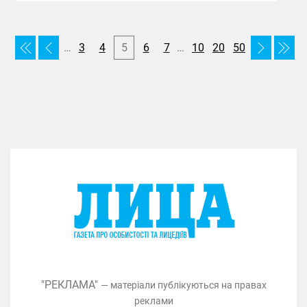
…
3
4
5
6
7
…
10
20
50
"РЕКЛАМА"
— матеріали публікуються на правах
реклами