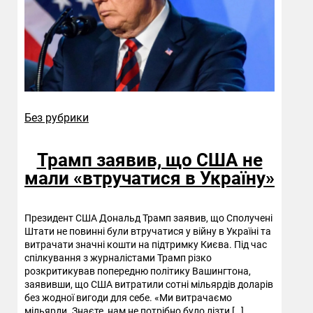
Без рубрики
Трамп заявив, що США не
мали «втручатися в Україну»
Президент США Дональд Трамп заявив, що Сполучені
Штати не повинні були втручатися у війну в Україні та
витрачати значні кошти на підтримку Києва. Під час
спілкування з журналістами Трамп різко
розкритикував попередню політику Вашингтона,
заявивши, що США витратили сотні мільярдів доларів
без жодної вигоди для себе. «Ми витрачаємо
мільярди. Знаєте, нам не потрібно було лізти […]