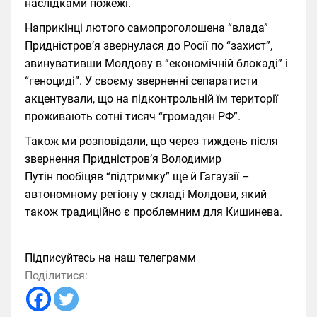
наслідками пожежі.
Наприкінці лютого самопроголошена “влада”
Придністров’я звернулася до Росії по “захист”,
звинувативши Молдову в “економічній блокаді” і
“геноциді”. У своєму зверненні сепаратисти
акцентували, що на підконтрольній їм території
проживають сотні тисяч “громадян РФ”.
Також ми розповідали, що через тиждень після
звернення Придністров’я Володимир
Путін пообіцяв “підтримку” ще й Гагаузії –
автономному регіону у складі Молдови, який
також традиційно є проблемним для Кишинева.
Підписуйтесь на наш телеграмм
Поділитися: