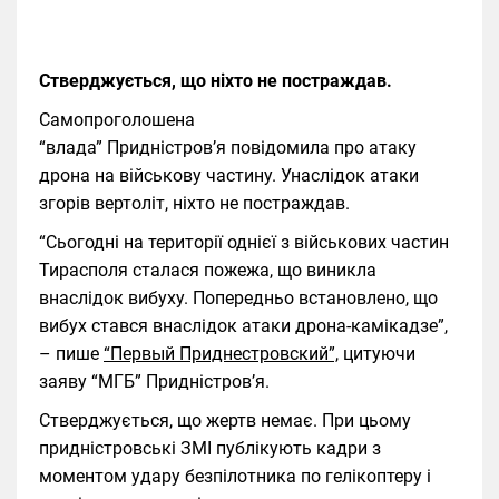
Стверджується, що ніхто не постраждав.
Самопроголошена
“влада” Придністров’я повідомила про атаку
дрона на військову частину. Унаслідок атаки
згорів вертоліт, ніхто не постраждав.
“Сьогодні на території однієї з військових частин
Тирасполя сталася пожежа, що виникла
внаслідок вибуху. Попередньо встановлено, що
вибух стався внаслідок атаки дрона-камікадзе”,
– пише
“Первый Приднестровский”,
цитуючи
заяву “МГБ” Придністров’я.
Стверджується, що жертв немає. При цьому
придністровські ЗМІ публікують кадри з
моментом удару безпілотника по гелікоптеру і