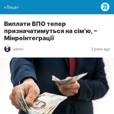
«Лица»
Виплати ВПО тепер
призначатимуться на сімʼю, –
Мінреінтеграції
admin
3 роки ago