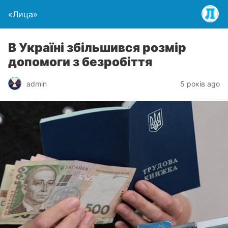
«Лица»
В Україні збільшився розмір
допомоги з безробіття
admin
5 років ago