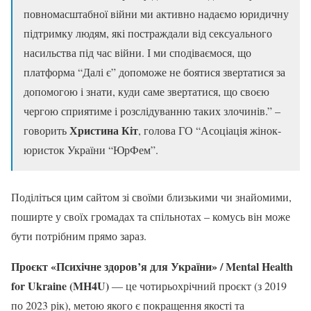
повномасштабної війни ми активно надаємо юридичну
підтримку людям, які постраждали від сексуального
насильства під час війни. І ми сподіваємося, що
платформа “Далі є” допоможе не боятися звертатися за
допомогою і знати, куди саме звертатися, що своєю
чергою сприятиме і розслідуванню таких злочинів.” –
Христина Кіт
говорить
, голова ГО “Асоціація жінок-
юристок України “ЮрФем”.
Поділіться цим сайтом зі своїми близькими чи знайомими,
поширте у своїх громадах та спільнотах – комусь він може
бути потрібним прямо зараз.
Проєкт «Психічне здоров’я для України» / Mental Health
for Ukraine (MH4U)
― це чотирьохрічний проєкт (з 2019
по 2023 рік), метою якого є покращення якості та