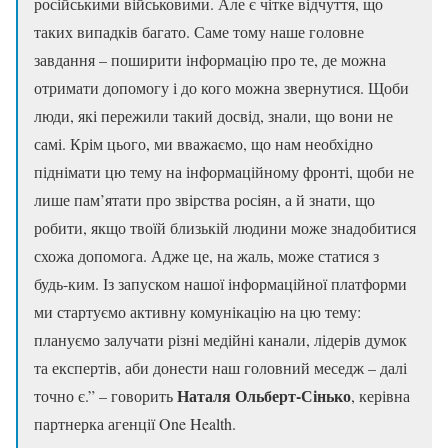
російськими військовими. Але є чітке відчуття, що
таких випадків багато. Саме тому наше головне
завдання – поширити інформацію про те, де можна
отримати допомогу і до кого можна звернутися. Щоби
люди, які пережили такий досвід, знали, що вони не
самі. Крім цього, ми вважаємо, що нам необхідно
піднімати цю тему на інформаційному фронті, щоби не
лише пам’ятати про звірства росіян, а й знати, що
робити, якщо твоїй близькій людини може знадобитися
схожа допомога. Адже це, на жаль, може статися з
будь-ким. Із запуском нашої інформаційної платформи
ми стартуємо активну комунікацію на цю тему:
плануємо залучати різні медійні канали, лідерів думок
та експертів, аби донести наш головний меседж – далі
Наталя Ольберт-Сінько
точно є.” – говорить
, керівна
партнерка агенції One Health.